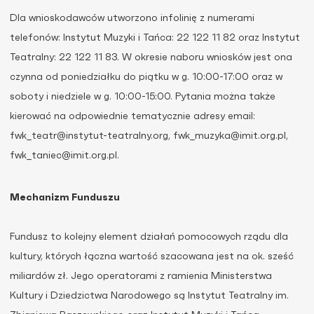
Dla wnioskodawców utworzono infolinię z numerami
telefonów: Instytut Muzyki i Tańca: 22 122 11 82 oraz Instytut
Teatralny: 22 122 11 83. W okresie naboru wniosków jest ona
czynna od poniedziałku do piątku w g. 10:00-17:00 oraz w
soboty i niedziele w g. 10:00-15:00. Pytania można także
kierować na odpowiednie tematycznie adresy email:
fwk_teatr@instytut-teatralny.org, fwk_muzyka@imit.org.pl,
fwk_taniec@imit.org.pl.
Mechanizm Funduszu
Fundusz to kolejny element działań pomocowych rządu dla
kultury, których łączna wartość szacowana jest na ok. sześć
miliardów zł. Jego operatorami z ramienia Ministerstwa
Kultury i Dziedzictwa Narodowego są Instytut Teatralny im.