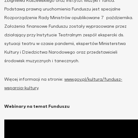
Zbigniewa Raszewskiego oraz Instytut Muzyki i Tańca.
Podstawą prawną uruchomienia Funduszu jest specjalne
Rozporządzenie Rady Ministrów opublikowane 7 października.
Założenia finansowe Funduszu zostały wypracowane przez
działający przy Instytucie Teatralnym zespół ekspercki ds.
sytuacji teatru w czasie pandemii, ekspertów Ministerstwa
Kultury i Dziedzictwa Narodowego oraz przedstawicieli
środowisk muzycznych i tanecznych.
Więcej informacji na stronie:
www.gov.pl/kultura/fundusz-
wsparcia-kultury
.
Webinary na temat Funduszu