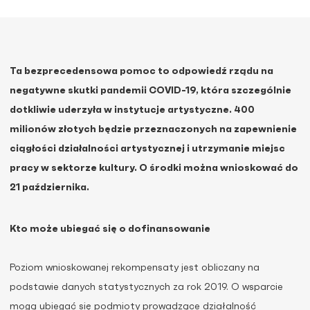
Ta bezprecedensowa pomoc to odpowiedź rządu na
negatywne skutki pandemii COVID-19, która szczególnie
dotkliwie uderzyła w instytucje artystyczne. 400
milionów złotych będzie przeznaczonych na zapewnienie
ciągłości działalności artystycznej i utrzymanie miejsc
pracy w sektorze kultury. O środki można wnioskować do
21 października.
Kto może ubiegać się o dofinansowanie
Poziom wnioskowanej rekompensaty jest obliczany na
podstawie danych statystycznych za rok 2019. O wsparcie
mogą ubiegać się podmioty prowadzące działalność