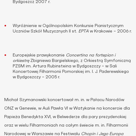
Bydgoszcz 2007 r.
Wyróżnienie w Ogólnopolskim Konkursie Pianistycznym
Uczniów Szkół Muzycznych II st.
EPTA
w Krakowie – 2006 r.
Europejskie prawykonanie
Concertina na fortepian i
orkiestrę
Zbigniewa Bargielskiego, z Orkiestrą Symfoniczną
PZSM im. Artura Rubinsteina w Bydgoszczy – w Sali
Koncertowej Filharmonii Pomorskiej im. I. J. Paderewskiego
w Bydgoszczy – 2005 r.
Michał Szymanowski koncertował m. in. w Pałacu Narodów
ONZ w Genewie, w Auli Pawła VI w Watykanie na koncercie dla
Papieża Benedykta XVI, w Belwederze dla pary prezydenckiej
oraz w wielu Filharmoniach na całym świecie m. in. Filharmonii
Narodowej w Warszawie na Festiwalu
Chopin i Jego Europa