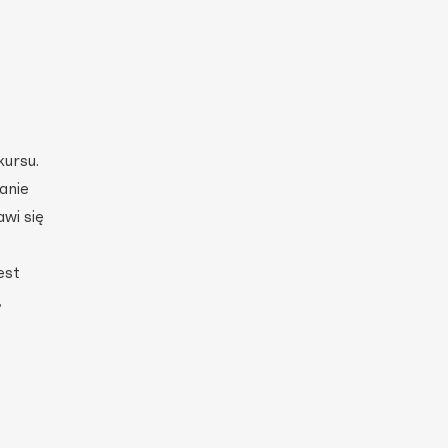
kursu.
anie
wi się
est
,