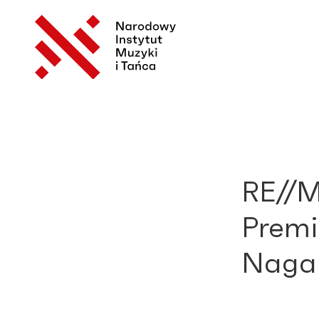
RE//M
Prem
Nagab