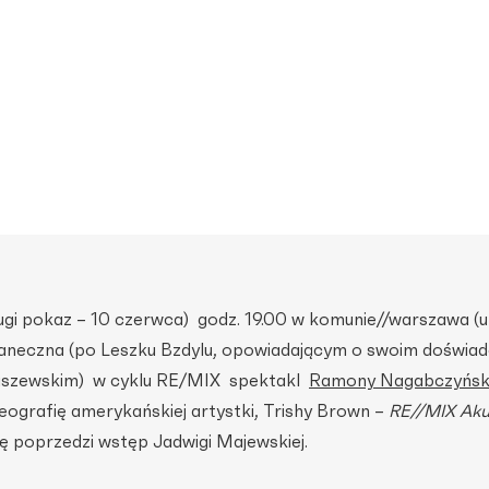
gi pokaz – 10 czerwca) godz. 19.00 w komunie//warszawa (ul
aneczna (po Leszku Bzdylu, opowiadającym o swoim doświad
aszewskim) w cyklu RE/MIX spektakl
Ramony Nagabczyński
eografię amerykańskiej artystki, Trishy Brown –
RE//MIX Ak
ję poprzedzi wstęp Jadwigi Majewskiej.