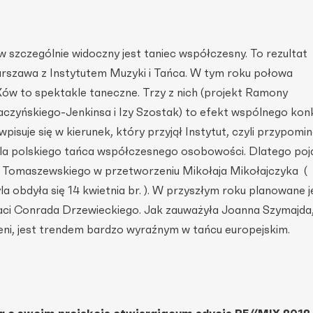
 szczególnie widoczny jest taniec współczesny. To rezultat
rszawa z Instytutem Muzyki i Tańca. W tym roku połowa
w to spektakle taneczne. Trzy z nich (projekt Ramony
aczyńskiego-Jenkinsa i Izy Szostak) to efekt wspólnego kon
isuje się w kierunek, który przyjął Instytut, czyli przypomin
dla polskiego tańca współczesnego osobowości. Dlatego poja
 Tomaszewskiego w przetworzeniu Mikołaja Mikołajczyka (
a obdyła się 14 kwietnia br. ). W przyszłym roku planowane j
taci Conrada Drzewieckiego. Jak zauważyła Joanna Szymajda
zeni, jest trendem bardzo wyraźnym w tańcu europejskim.