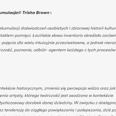
umulacja© Trisha Brown
:
umulacji doświadczeń osobistych i zbiorowej historii kultur
taklem pamięci. Łacińskie słowo inventario określało zarów
- pojęcia dla wielu intuicyjnie przeciwstawne, a jednak niero
czość, poznanie, odbiór- agentem każdego z tych procesów 
ontekście historycznym, zmienia się percepcja widza oraz jak
enia artysty, którego twórczość jest osadzona w kontekście
tychczasowy dorobek danej dziedziny. W związku z dostępn
raz tendencją do ciągłego powiększania i polepszania, dziś po