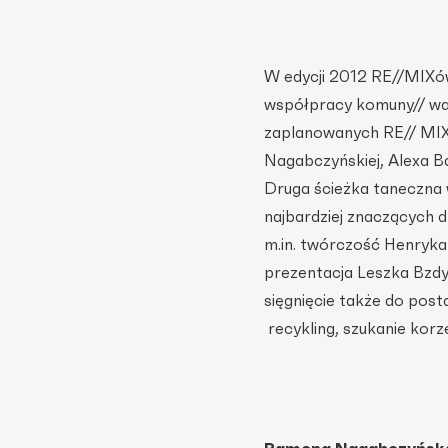
W edycji 2012 RE//MIXów
współpracy komuny// wa
zaplanowanych RE// MIXó
Nagabczyńskiej, Alexa B
Druga ścieżka taneczna wp
najbardziej znaczących 
m.in. twórczość Henryka
prezentacja Leszka Bzdyl
sięgnięcie także do pos
recykling, szukanie kor