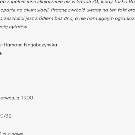
 zupełnie inne skojarzenia niż w latach 70., kiedy Trisha B
 oparte na akumulacji. Pragnę zwrócić uwagę na ten fakt or
 przeszłości jest źródłem bez dna, a nie hamującym ogranic
cją cytatów.
ie: Ramona Nagabczyńska
e
zerwca, g. 19.00
30/32
0 zł ulgowe