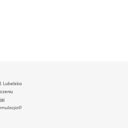
. Lubelska
czeniu
ej
umulacja©