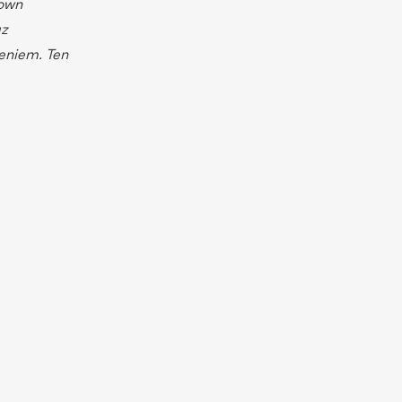
rown
az
zeniem.
Ten