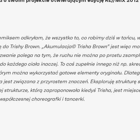
o swoim projekcie otwierającym edycję RE//MIX 2012
miksem odkryłam, że wszystko to, co robimy dziś w tańcu, w 
ę do Trishy Brown. „Akumulacja© Trisha Brown” jest więc m
zwanie polega na tym, że ruchu nie można po prostu zsamp
do każdego ciała inaczej. To coś zupełnie innego niż np. skr
órym można wykorzystać gotowe elementy oryginału. Dlateg
ra jest związana z przyrostem znaczeń. Eksploruję strukturę
j strukturze, którą zaproponowała kiedyś Trisha, jest miejsc
współczesnej choreografki i tancerki.