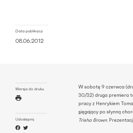
Data publikacji
08.06.2012
W sobotę 9 czerwca (dru
Wersja do druku
30/32) druga premiera t
pracy z Henrykiem Tom
s
ięgający po słynną chor
Udostępnij
Trisha Brown
. Prezentac