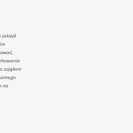
jakiejś
oim
lować,
echowanie
o zajęłam
 samego
e na