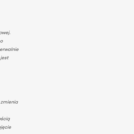
owej.
no
zerwalnie
jest
 zmienia
ością
jęcie