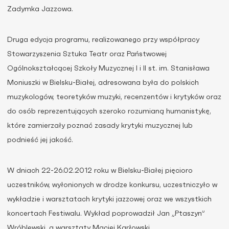
Zadymka Jazzowa.
Druga edycja programu, realizowanego przy współpracy
Stowarzyszenia Sztuka Teatr oraz Państwowej
Ogólnokształcącej Szkoły Muzycznej I i II st. im. Stanisława
Moniuszki w Bielsku-Białej, adresowana była do polskich
muzykologów, teoretyków muzyki, recenzentów i krytyków oraz
do osób reprezentujących szeroko rozumianą humanistykę,
które zamierzały poznać zasady krytyki muzycznej lub
podnieść jej jakość.
W dniach 22-26.02.2012 roku w Bielsku-Białej pięcioro
uczestników, wyłonionych w drodze konkursu, uczestniczyło w
wykładzie i warsztatach krytyki jazzowej oraz we wszystkich
koncertach Festiwalu. Wykład poprowadził Jan „Ptaszyn”
Wróblewski, a warsztaty Maciej Karłowski.