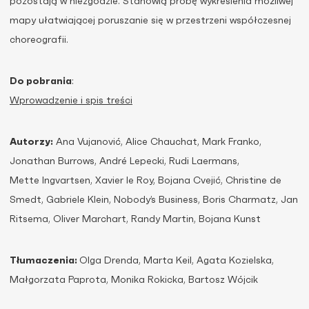
pozostają w niezgodzie. Stanowią próbę wykreślenia możliwej
mapy ułatwiającej poruszanie się w przestrzeni współczesnej
choreografii.
Do pobrania
:
Wprowadzenie i spis treści
Autorzy:
Ana Vujanović, Alice Chauchat, Mark Franko,
Jonathan Burrows, André Lepecki, Rudi Laermans,
Mette Ingvartsen, Xavier le Roy, Bojana Cvejić, Christine de
Smedt, Gabriele Klein, Nobody’s Business, Boris Charmatz, Jan
Ritsema, Oliver Marchart, Randy Martin, Bojana Kunst
Tłumaczenia:
Olga Drenda, Marta Keil, Agata Kozielska,
Małgorzata Paprota, Monika Rokicka, Bartosz Wójcik