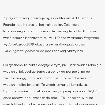
Z przyjemnością informujemy, że nakładem Art Stations
Foundation, Instytutu Teatralnego im. Zbigniewa
Raszewskiego, East European Performing Arts Platform, we
współpracy z Instytutem Muzyki i Tańca w ramach
Programu
wydawniczego 2018
, ukazała się publikacja zbiorowa
Choreografia: polityczność
pod redakcją Marty Keil.
Polityczność to także decyzja o tym, jak ustanawiasz relację z
widownią, jak podjąć temat albo jak go porzucić, na co
zwrócić uwagę, co puścić mimo uszu. To układ krzeseł na
widowni – albo ich brak. To wybór tematu i kontekstu.
Sytuacja społeczna i ekonomiczna, w jakiej pracujesz. Wybór,
czyją sprawę dopuszczasz do głosu. To kontekst, w jakim
spektakl jest produkowany i pokazywany. To także decyzja o