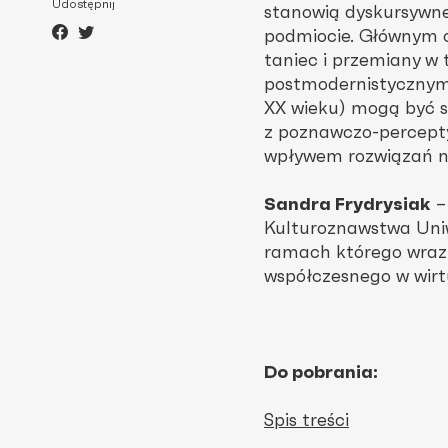
Udostępnij
stanowią dyskursywne
podmiocie. Głównym c
taniec i przemiany w
postmodernistycznym
XX wieku) mogą być s
z poznawczo-percept
wpływem rozwiązań n
Sandra Frydrysiak
–
Kulturoznawstwa Uniw
ramach którego wraz 
współczesnego w wirtu
Do pobrania:
Spis treści