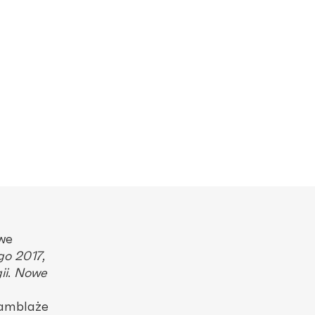
we
go 2017
,
ii
.
Nowe
samblaże