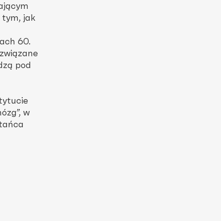
nającym
 tym, jak
ach 60.
 związane
dzą pod
tytucie
ózg”, w
 tańca