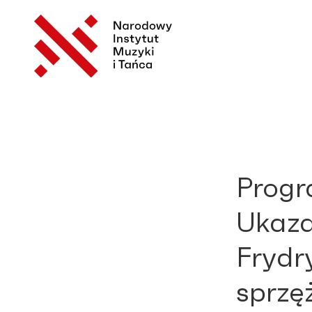
Progr
Ukaza
Frydr
sprzę