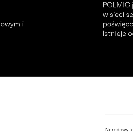
POLMIC j
w sieci 
dowym i
poświęco
Istnieje 
Narodowy In