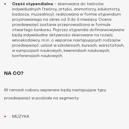
Część stypendialna
– skierowana do twórców
indywidualnych (twórcy, artyści, animatorzy, edukatorzy,
badacze, muzealnicy), realizowana w formie stypendium
przyznawanego na okres od 3 do 6 miesięcy. Ocena
przedsięwzięć zostanie przeprowadzona w formule
otwartego konkursu. Poprzez stypendia dofinansowywane
będą indywidualne aktywności skierowane na rozwój
wnioskodawcy, m.in. o wsparcie następujących rodzajów
przedsięwzięć: udział w szkoleniach, kursach, warsztatach,
w sympozjach naukowych, kwerendach naukowych,
konferencjach naukowych.
NA CO?
W ramach naboru wspierane będą następujące typy
przedsięwzięć w podziale na segmenty:
MUZYKA