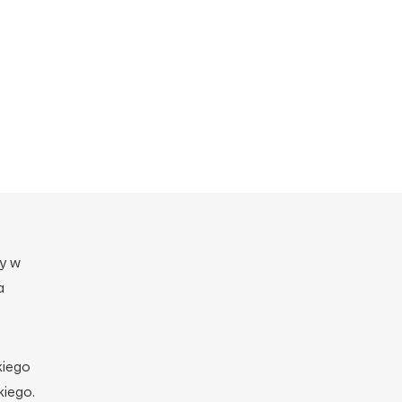
y w
a
kiego
iego.