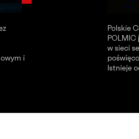
ez
Polskie 
POLMIC j
w sieci 
dowym i
poświęco
Istnieje 