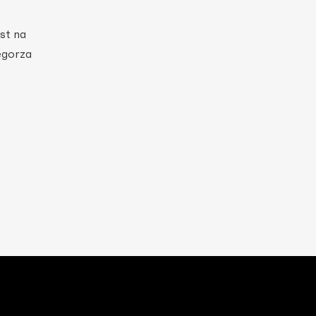
st na
zegorza