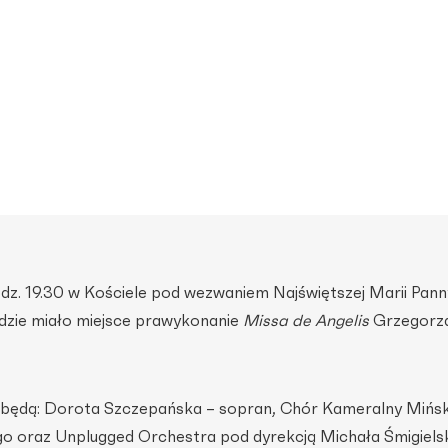
odz. 19.30 w Kościele pod wezwaniem Najświętszej Marii Pann
zie miało miejsce prawykonanie
Missa de Angelis
Grzegorz
ędą: Dorota Szczepańska – sopran, Chór Kameralny Mińs
 oraz Unplugged Orchestra pod dyrekcją Michała Śmigielsk