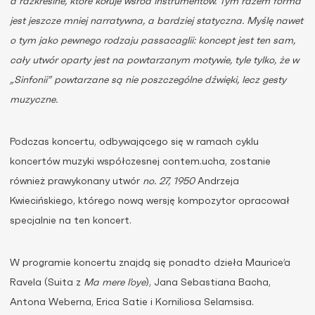
a razkreślne, które kołuje wśród instrumentów. Tym razem forma
jest jeszcze mniej narratywna, a bardziej statyczna. Myślę nawet
o tym jako pewnego rodzaju passacaglii: koncept jest ten sam,
cały utwór oparty jest na powtarzanym motywie, tyle tylko, że w
„Sinfonii” powtarzane są nie poszczególne dźwięki, lecz gesty
muzyczne.
Podczas koncertu, odbywającego się w ramach cyklu
koncertów muzyki współczesnej contem.ucha, zostanie
również prawykonany utwór
no. 27, 1950
Andrzeja
Kwiecińskiego, którego nową wersję kompozytor opracował
specjalnie na ten koncert.
W programie koncertu znajdą się ponadto dzieła Maurice’a
Ravela (Suita z
Ma mere l’oye
), Jana Sebastiana Bacha,
Antona Weberna, Erica Satie i Korniliosa Selamsisa.