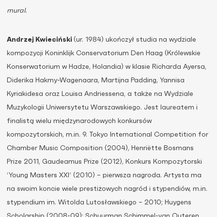
mural.
Andrzej Kwieciński
(ur. 1984) ukończył studia na wydziale
kompozycji Koninklijk Conservatorium Den Haag (Królewskie
Konserwatorium w Hadze, Holandia) w klasie Richarda Ayersa,
Diderika Hakmy-Wagenaara, Martijna Padding, Yannisa
Kyriakidesa oraz Louisa Andriessena, a także na Wydziale
Muzykologii Uniwersytetu Warszawskiego. Jest laureatem i
finalistą wielu międzynarodowych konkursów
kompozytorskich, m.in. 9. Tokyo International Competition for
Chamber Music Composition (2004), Henriëtte Bosmans
Prize 2011, Gaudeamus Prize (2012), Konkurs Kompozytorski
‘Young Masters XXI’ (2010) – pierwsza nagroda. Artysta ma
na swoim koncie wiele prestiżowych nagród i stypendiów, m.in.
stypendium im. Witolda Lutosławskiego – 2010; Huygens
Scholarship (2008-09); Schuurman Schimmel-van Outeren