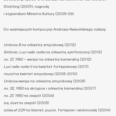
Stichting (2009), nagrodę
i stypendium Ministra Kultury (2005-06).
Do ważniejszych kompozycji Andrzeja Kwiecińskiego należą:
Umbrae B
na orkiestrę smyczkową (2012)
Sinfonia: Luci nella notte
na orkiestrę symfoniczną (2012)
no. 27, 1950
– wersja na orkiestrę kameralną (2012)
Luci nella notte II
na kwartet fortepianowy (2011)
mural
na kwintet smyczkowy (2008-2010)
Umbrae
wersja na orkiestrę smyczkową (2008)
no. 32, 1950
na skrzypce i orkiestrę kameralną (2007)
no. 27, 1950
na zespół (2006)
ice, dust
na zespół (2005)
ial.tes.ef 2:29
na klarnet, puzon, fortepian i wiolonczelę (2004)