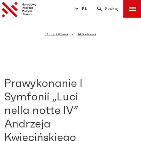
PL
Szukaj
Strona Główna
Aktualności
Prawykonanie I
Symfonii „Luci
nella notte IV”
Andrzeja
Kwiecińskiego