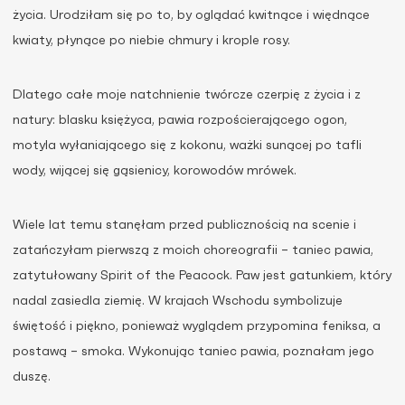
życia. Urodziłam się po to, by oglądać kwitnące i więdnące
kwiaty, płynące po niebie chmury i krople rosy.
Dlatego całe moje natchnienie twórcze czerpię z życia i z
natury: blasku księżyca, pawia rozpościerającego ogon,
motyla wyłaniającego się z kokonu, ważki sunącej po tafli
wody, wijącej się gąsienicy, korowodów mrówek.
Wiele lat temu stanęłam przed publicznością na scenie i
zatańczyłam pierwszą z moich choreografii – taniec pawia,
zatytułowany Spirit of the Peacock. Paw jest gatunkiem, który
nadal zasiedla ziemię. W krajach Wschodu symbolizuje
świętość i piękno, ponieważ wyglądem przypomina feniksa, a
postawą – smoka. Wykonując taniec pawia, poznałam jego
duszę.