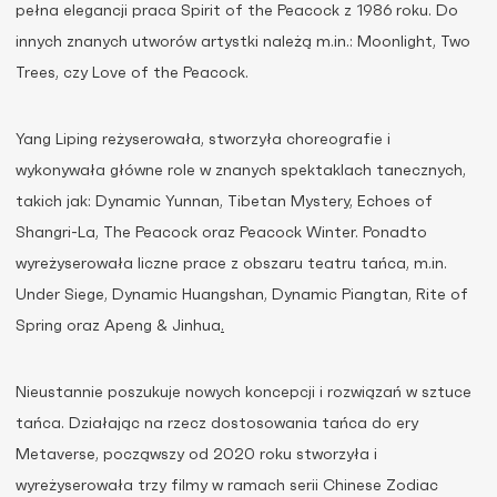
pełna elegancji praca Spirit of the Peacock z 1986 roku. Do
innych znanych utworów artystki należą m.in.: Moonlight, Two
Trees, czy Love of the Peacock.
Yang Liping reżyserowała, stworzyła choreografie i
wykonywała główne role w znanych spektaklach tanecznych,
takich jak: Dynamic Yunnan, Tibetan Mystery, Echoes of
Shangri-La, The Peacock oraz Peacock Winter. Ponadto
wyreżyserowała liczne prace z obszaru teatru tańca, m.in.
Under Siege, Dynamic Huangshan, Dynamic Piangtan, Rite of
Spring oraz Apeng & Jinhua
.
Nieustannie poszukuje nowych koncepcji i rozwiązań w sztuce
tańca. Działając na rzecz dostosowania tańca do ery
Metaverse, począwszy od 2020 roku stworzyła i
wyreżyserowała trzy filmy w ramach serii Chinese Zodiac