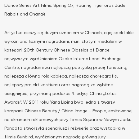
Dance Series Art Films: Spring Ox, Roaring Tiger oraz Jade
Rabbit and Chang’e.
Artystka cieszy się dużym uznaniem w Chinach, a jej spektakle
wyróżniono licznymi nagrodami, m.in. złotym medalem w
kategorii 20th Century Chinese Classics of Dance;
najwyższym wyróżnieniem Osaka International Exchange
Centre; nagrodami za najlepszą poetycką pracę taneczną,
najlepszą główną rolę kobiecą, najlepszą choreografię,
najlepszy projekt kostiumu oraz nagrodą za wybitne
osiągnięcia, przyznaną podczas 4. edycji China „Lotus
Awards”. W 2011 roku Yang Liping była jedną z twarzy
kampanii Chinese Beauty / China Image – People, emitowanej
na ekranach reklamowych przy Times Square w Nowym Jorku.
Ponadto stworzyła scenariusz i reżyserię oraz wystąpiła w
filmie Sunbird, wyróżnionym nagrodą główną jury