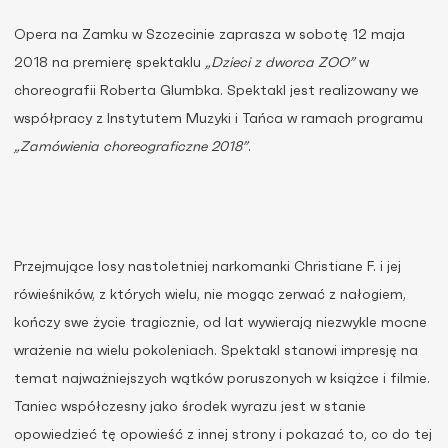
Opera na Zamku w Szczecinie zaprasza w sobotę 12 maja
2018 na premierę spektaklu
„
Dzieci z dworca ZOO
”
w
choreografii Roberta Glumbka. Spektakl jest realizowany we
współpracy z Instytutem Muzyki i Tańca w ramach programu
„
Zamówienia choreograficzne 2018
”
.
Przejmujące losy nastoletniej narkomanki Christiane F. i jej
rówieśników, z których wielu, nie mogąc zerwać z nałogiem,
kończy swe życie tragicznie, od lat wywierają niezwykle mocne
wrażenie na wielu pokoleniach. Spektakl stanowi impresję na
temat najważniejszych wątków poruszonych w książce i filmie.
Taniec współczesny jako środek wyrazu jest w stanie
opowiedzieć tę opowieść z innej strony i pokazać to, co do tej