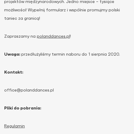
projektów międzynarodowych. Jedno miejsce – tysiące
możliwości! Wypełnij formularz i wspólnie promujmy polski
taniec za granicą!
Zapraszamy na
polanddances.pl
!
Uwaga:
przedłużyliśmy termin naboru do 1 sierpnia 2020.
Kontakt:
office@polanddances.pl
Pliki do pobrania:
Regulamin