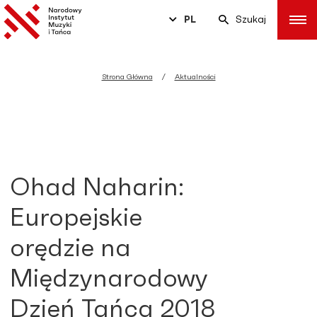
PL
Szukaj
Strona Główna
Aktualności
Ohad Naharin:
Europejskie
orędzie na
Międzynarodowy
Dzień Tańca 2018