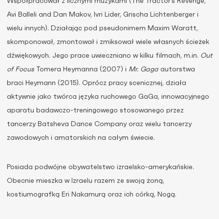
Współpracował z licznymi muzykami (The Tractor’s Revenge,
Avi Balleli and Dan Makov, Ivri Lider, Grischa Lichtenberger i
wielu innych). Działając pod pseudonimem Maxim Waratt,
skomponował, zmontował i zmiksował wiele własnych ścieżek
dźwiękowych. Jego prace uwieczniano w kilku filmach, m.in.
Out
of Focus
Tomera Heymanna (2007) i
Mr. Gaga
autorstwa
braci Heymann (2015). Oprócz pracy scenicznej, działa
aktywnie jako twórca języka ruchowego GaGa, innowacyjnego
aparatu badawczo-treningowego stosowanego przez
tancerzy Batsheva Dance Company oraz wielu tancerzy
zawodowych i amatorskich na całym świecie.
Posiada podwójne obywatelstwo izraelsko-amerykańskie.
Obecnie mieszka w Izraelu razem ze swoją żoną,
kostiumografką Eri Nakamurą oraz ich córką, Nogą.