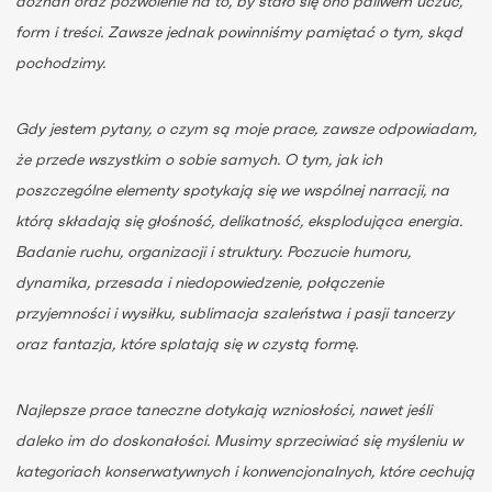
doznań oraz pozwolenie na to, by stało się ono paliwem uczuć,
form i treści. Zawsze jednak powinniśmy pamiętać o tym, skąd
pochodzimy.
Gdy jestem pytany, o czym są moje prace, zawsze odpowiadam,
że przede wszystkim o sobie samych. O tym, jak ich
poszczególne elementy spotykają się we wspólnej narracji, na
którą składają się głośność, delikatność, eksplodująca energia.
Badanie ruchu, organizacji i struktury. Poczucie humoru,
dynamika, przesada i niedopowiedzenie, połączenie
przyjemności i wysiłku, sublimacja szaleństwa i pasji tancerzy
oraz fantazja, które splatają się w czystą formę.
Najlepsze prace taneczne dotykają wzniosłości, nawet jeśli
daleko im do doskonałości. Musimy sprzeciwiać się myśleniu w
kategoriach konserwatywnych i konwencjonalnych, które cechują