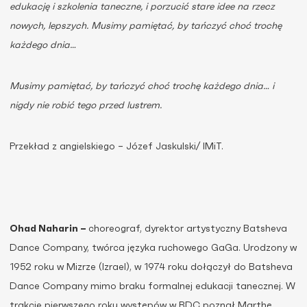
edukację i szkolenia taneczne, i porzucić stare idee na rzecz
nowych, lepszych. Musimy pamiętać, by tańczyć choć trochę
każdego dnia…
Musimy pamiętać, by tańczyć choć trochę każdego dnia… i
nigdy nie robić tego przed lustrem.
Przekład z angielskiego – Józef Jaskulski/ IMiT.
Ohad Naharin –
choreograf, dyrektor artystyczny Batsheva
Dance Company, twórca języka ruchowego GaGa. Urodzony w
1952 roku w Mizrze (Izrael), w 1974 roku dołączył do Batsheva
Dance Company mimo braku formalnej edukacji tanecznej. W
trakcie pierwszego roku występów w BDC poznał Marthę