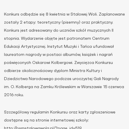
Konkurs odbędzie się 8 kwietnia w Stalowej Woli. Zaplanowane
zostały 2 etapy: teoretyczny (pisemny) oraz praktyczny.
Konkurs jest adresowany do uczniów szkół muzycznych II
stopnia. Wydarzenie objęte jest patronatem Centrum
Edukacji Artystycznej. Instytut Muzyki i Tańca ufundował
laureatom nagrody w postaci albumów, książek i nagrań
poświęconych Oskarowi Kolbergowi. Zwycięzca Konkursu
odbierze okolicznościowy dyplom Ministra Kultury i
Dziedzictwa Narodowego podczas uroczystej Gali Nagrody
im. O. Kolberga na Zamku Królewskim w Warszawie 15 czerwca
2016 roku.
Szczegółowy regulamin Konkursu oraz karty zgłoszeniowe
dostępne są na stronie internetowej szkoły:
http://psmstalowawola.pl/?page_id=519