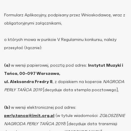
Formularz Aplikacyjny, podpisany przez Wnioskodawcę, wraz z
obligatoryjnymi załącznikami,
o których mowa w punkcie V Regulaminu konkursu, należy
przesyłać (łącznie):
(a)
w wersji papierowej, pocztą pod adres:
Instytut Muzyki i
Tańca, 00-097 Warszawa,
ul. Aleksandra Fredry 8
, z dopiskiem na kopercie
NAGRODA
PERŁY TAŃCA 2019
[decyduje data stempla pocztowego],
(b)
w wersji elektronicznej pod adres:
perly.tanca@imit.org.pl
(w tytule wiadomości:
ZGŁOSZENIE
NAGRODA PERŁY TAŃCA 2019
) [decyduje data transmisji