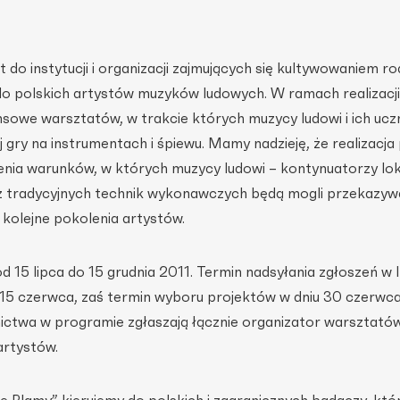
do instytucji i organizacji zajmujących się kultywowaniem ro
 do polskich artystów muzyków ludowych. W ramach realizacj
sowe warsztatów, w trakcie których muzycy ludowi i ich ucz
 gry na instrumentach i śpiewu. Mamy nadzieję, że realizacj
zenia warunków, w których muzycy ludowi – kontynuatorzy lo
z tradycyjnych technik wykonawczych będą mogli przekazyw
ć kolejne pokolenia artystów.
 15 lipca do 15 grudnia 2011. Termin nadsyłania zgłoszeń w I
15 czerwca, zaś termin wyboru projektów w dniu 30 czerwc
ictwa w programie zgłaszają łącznie organizator warsztatów
artystów.