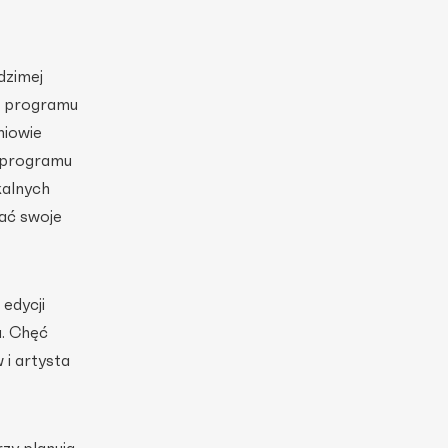
dzimej
i programu
niowie
a programu
kalnych
ać swoje
 edycji
a. Chęć
 i artysta