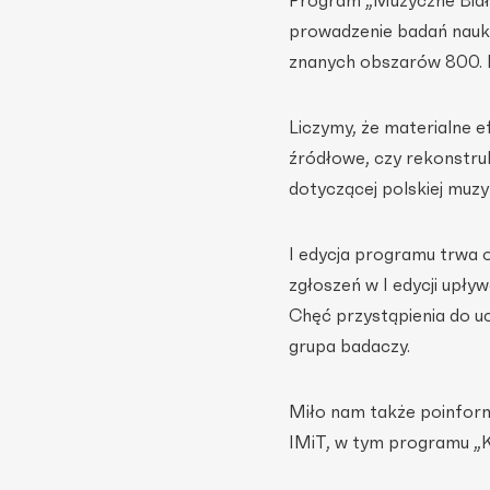
Program „Muzyczne Białe
prowadzenie badań nauko
znanych obszarów 800. le
Liczymy, że materialne e
źródłowe, czy rekonstruk
dotyczącej polskiej muz
I edycja programu trwa o
zgłoszeń w I edycji upły
Chęć przystąpienia do u
grupa badaczy.
Miło nam także poinfor
IMiT, w tym programu „K