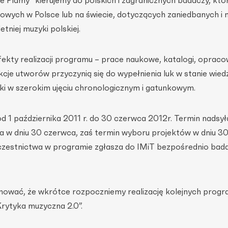
 Plamy” kierujemy do polskich i zagranicznych badaczy, któr
wych w Polsce lub na świecie, dotyczących zaniedbanych i 
tniej muzyki polskiej.
fekty realizacji programu – prace naukowe, katalogi, opraco
cje utworów przyczynią się do wypełnienia luk w stanie wied
yki w szerokim ujęciu chronologicznym i gatunkowym.
d 1 października 2011 r. do 30 czerwca 2012r. Termin nadsył
wa w dniu 30 czerwca, zaś termin wyboru projektów w dniu 30 
czestnictwa w programie zgłasza do IMiT bezpośrednio bada
mować, że wkrótce rozpoczniemy realizację kolejnych prog
rytyka muzyczna 2.0”.