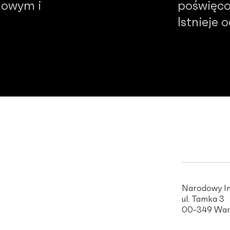
dowym i
poświęco
Istnieje 
Narodowy In
ul. Tamka 3
00-349 War