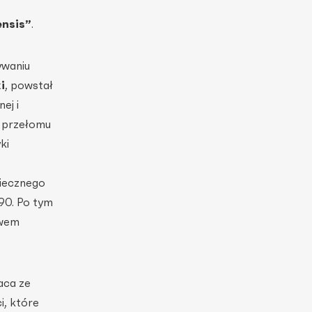
ensis”
.
ywaniu
i
, powstał
ej i
i przełomu
ki
wiecznego
 90. Po tym
ewem
aca ze
i, które