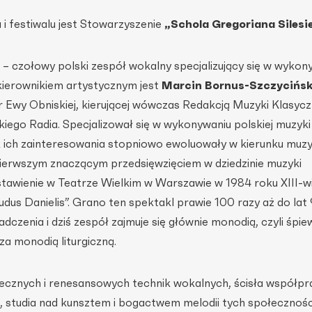
i festiwalu jest Stowarzyszenie
„Schola Gregoriana Silesi
– czołowy polski zespół wokalny specjalizujący się w wykon
kierownikiem artystycznym jest
Marcin Bornus-Szczycińsk
dr Ewy Obniskiej, kierującej wówczas Redakcją Muzyki Klasyczn
iego Radia. Specjalizował się w wykonywaniu polskiej muzyk
nak ich zainteresowania stopniowo ewoluowały w kierunku muzy
 Pierwszym znaczącym przedsięwzięciem w dziedzinie muzyki
stawienie w Teatrze Wielkim w Warszawie w 1984 roku XIII-
udus Danielis”. Grano ten spektakl prawie 100 razy aż do lat
dczenia i dziś zespół zajmuje się głównie monodią, czyli śpi
a monodią liturgiczną.
ecznych i renesansowych technik wokalnych, ścisła współpr
, studia nad kunsztem i bogactwem melodii tych społecznośc