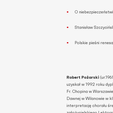
O niebezpieczeństw
Stanisław Szczycińs
Polskie pieśni rene
Robert Pożarski
(ur.19
uzyskał w 1992 roku dypl
Fr. Chopina w Warszawie
Dawnej w Wilanowie w kl
interpretację chorału śr
założycielskiego Lektor