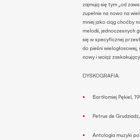
zajmują się tym „od zaws
zupełnie na nowo na wie
mniej jako ciąg choćby n
melodii, jednoczesnych g
się w specyficznej prze
do pieśni wielogłosowej,
nowy i wciąż zaskakujący 
DYSKOGRAFIA:
Bartłomiej Pękiel, 1
Petrus de Grudziadz
Antologia muzyki pol