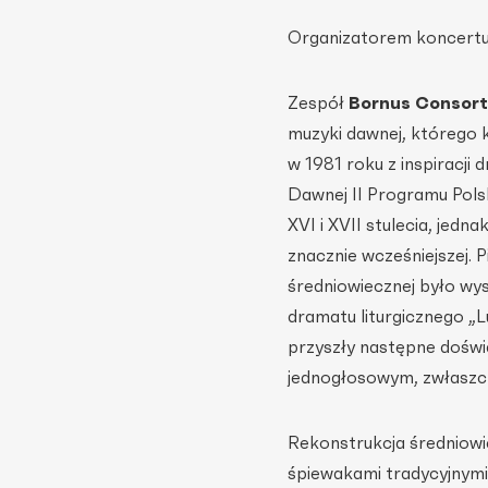
Organizatorem koncertu 
Zespół
Bornus Consort
muzyki dawnej, którego 
w 1981 roku z inspiracji 
Dawnej II Programu Polsk
XVI i XVII stulecia, jed
znacznie wcześniejszej.
średniowiecznej było wy
dramatu liturgicznego „L
przyszły następne doświa
jednogłosowym, zwłaszcz
Rekonstrukcja średniowi
śpiewakami tradycyjnymi