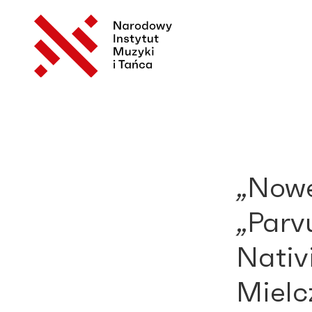
„Nowe
„Parv
Nativ
Mielc