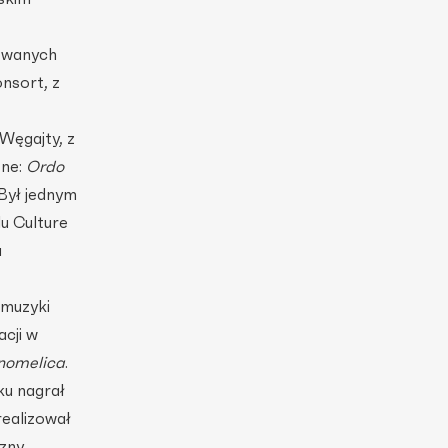
owanych
nsort, z
Węgajty, z
zne:
Ordo
 Był jednym
u Culture
a
 muzyki
acji w
nomelica
.
ku nagrał
ealizował
czny