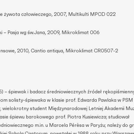
ie żywota człowieczego, 2007, Multikulti MPCD 022
ki – Pasja wg św.Jana, 2009, Mikroklimat 006
sansowe, 2010, Cantio antiqua, Mikroklimat CR0507-2
65) – śpiewak i badacz średniowiecznych źródeł rękopiśmienn
om solisty-śpiewaka w klasie prof. Edwarda Pawlaka w PSM II
; wielokrotny student Międzynarodowej Letniej Akademii Mu
asie śpiewu barokowego prof. Piotra Kusiewicza; studiował
edniowiecznego m.in. u Marcela Pérèsa w Paryżu; należy do g
skiej Schola Cantorum, powstałej w 1988 roku przy Warszaw