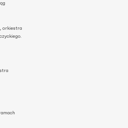
iąg
 orkiestra
czyckiego.
stra
 ramach