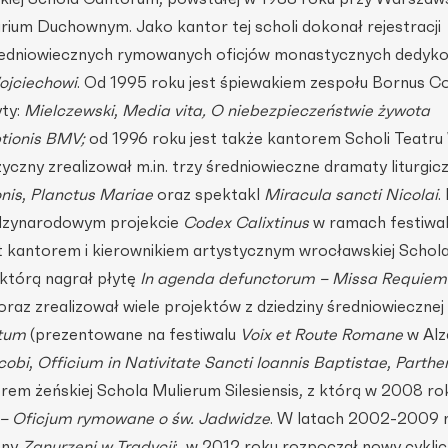
ium Duchownym. Jako kantor tej scholi dokonał rejestracji
redniowiecznych rymowanych oficjów monastycznych dedyk
ojciechowi
. Od 1995 roku jest śpiewakiem zespołu Bornus Co
yty:
Mielczewski
,
Media vita, O niebezpieczeństwie żywota
tionis BMV;
od 1996 roku jest także kantorem Scholi Teatru 
yczny zrealizował m.in. trzy średniowieczne dramaty liturgic
nis
,
Planctus Mariae
oraz spektakl
Miracula sancti Nicolai
.
ędzynarodowym projekcie
Codex Calixtinus
w ramach festiwal
 kantorem i kierownikiem artystycznym wrocławskiej Schol
z którą nagrał płytę
In agenda defunctorum – Missa Requiem
oraz zrealizował wiele projektów z dziedziny średniowiecznej
tum
(prezentowane na festiwalu
Voix et Route Romane
w Alz
cobi
,
Officium in Nativitate Sancti Ioannis Baptistae
,
Parthe
em żeńskiej Schola Mulierum Silesiensis, z którą w 2008 ro
s – Oficjum rymowane o św. Jadwidze
. W latach 2002-2009 r
zny
Zanurzeni w Tradycji
; w 2012 roku rozpoczął nowy cykli