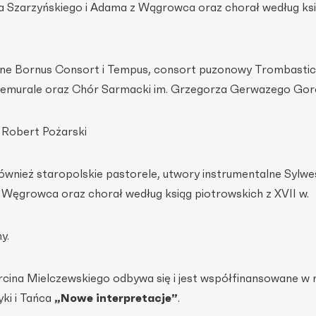
a Szarzyńskiego i Adama z Wągrowca oraz chorał według ks
ne Bornus Consort i Tempus, consort puzonowy Trombastic,
murale oraz Chór Sarmacki im. Grzegorza Gerwazego Gor
 Robert Pożarski
wnież staropolskie pastorele, utwory instrumentalne Sylwe
 Węgrowca oraz chorał według ksiąg piotrowskich z XVII w.
y.
ina Mielczewskiego odbywa się i jest współfinansowane w
ki i Tańca
„Nowe interpretacje”
.