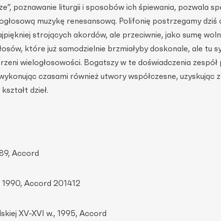
ze”, poznawanie liturgii i sposobów ich śpiewania, pozwala sp
logłosową muzykę renesansową. Polifonię postrzegamy dziś 
ajpiękniej strojących akordów, ale przeciwnie, jako sumę wol
łosów, które już samodzielnie brzmiałyby doskonale, ale tu s
strzeni wielogłosowości. Bogatszy w te doświadczenia zespó
 wykonując czasami również utwory współczesne, uzyskując z
kształt dzieł.
989, Accord
, 1990, Accord 201412
skiej XV-XVI w., 1995, Accord