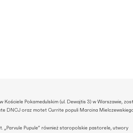
 w Kościele Pokamedulskim (ul. Dewajtis 3) w Warszawie, zos
te DNCJ oraz motet Currite populi Marcina Mielczewskiego
. „Parvule Pupule” również staropolskie pastorele, utwory