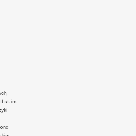
ych;
 st. im.
zyki
rona
skim