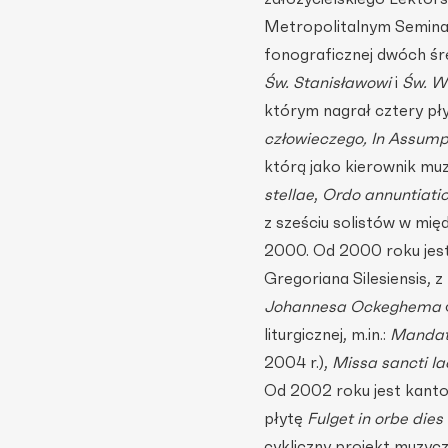
Metropolitalnym Seminar
fonograficznej dwóch ś
Św. Stanisławowi
i
Św. W
którym nagrał cztery pł
człowieczego, In Assump
którą jako kierownik muz
stellae
,
Ordo annuntiatio
z sześciu solistów w mi
2000. Od 2000 roku jest
Gregoriana Silesiensis, 
Johannesa Ockeghema
liturgicznej, m.in.:
Manda
2004 r.),
Missa sancti Ia
Od 2002 roku jest kantor
płytę
Fulget in orbe die
cykliczny projekt muzyc