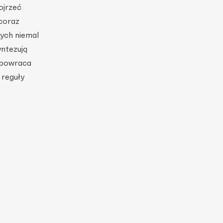
ojrzeć
coraz
nych niemal
yntezują
ł powraca
 reguły