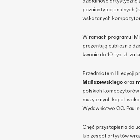
działalność artystyczną
pozainstytucjonalnych (k
wskazanych kompozytor
W ramach programu IMiT 
prezentują publicznie d
kwocie do
10 tys. zł.
za k
Przedmiotem III edycji 
Maliszewskiego
oraz
m
polskich kompozytorów 
muzycznych kapeli wokal
Wydawnictwo OO. Paulinó
Chęć przystąpienia do u
lub zespół artystów wraz 