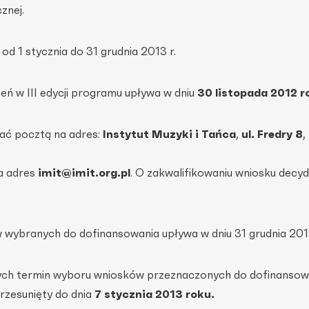
znej.
od 1 stycznia do 31 grudnia 2013 r.
eń w III edycji programu upływa w dniu
30 listopada 2012 r
łać pocztą na adres:
Instytut Muzyki i Tańca
,
ul. Fredry 8
,
a adres
imit@imit.org.pl
. O zakwalifikowaniu wniosku decyd
wybranych do dofinansowania upływa w dniu 31 grudnia 2012
ych termin wyboru wniosków przeznaczonych do dofinansowa
rzesunięty do dnia
7 stycznia 2013 roku.