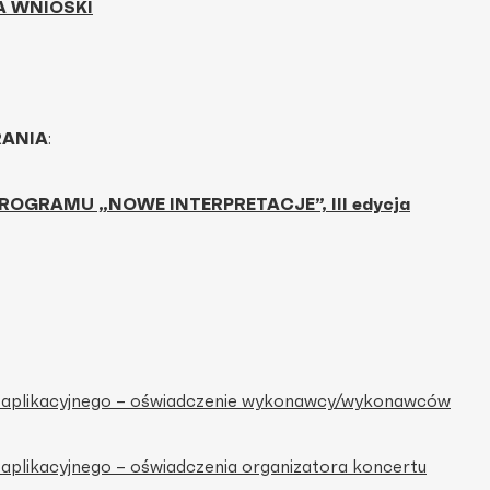
A WNIOSKI
RANIA
:
OGRAMU „NOWE INTERPRETACJE”, III edycja
a aplikacyjnego – oświadczenie wykonawcy/wykonawców
 aplikacyjnego – oświadczenia organizatora koncertu