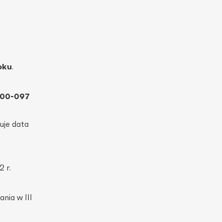
oku
.
00-097
uje data
 r.
nia w III