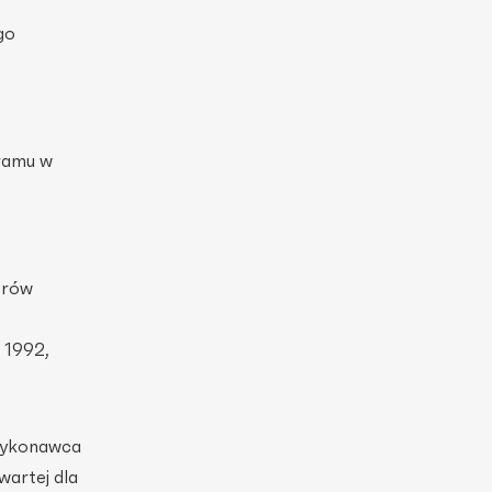
go
gramu w
orów
 1992,
 wykonawca
wartej dla