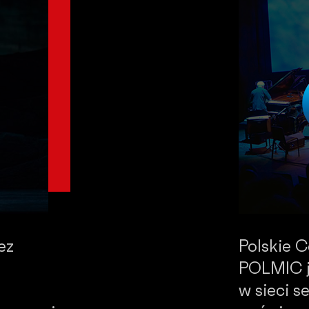
ez
Polskie 
POLMIC j
w sieci 