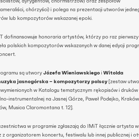
 (solistów, dyrygentów, chórmistrzów) oraz zespołów
ameraliści, chórzyści) i polega na prezentacji utworów jedne
ów lub kompozytorów wskazanej epoki.
dofinansowuje honoraria artystów, którzy po raz pierwszy
zieła polskich kompozytorów wskazanych w danej edycji pro
oncert.
programu są utwory
Józefa Wieniawskiego
i
Witolda
uzyka jasnogórska – kompozytorzy polscy
[zestaw utw
wymienionych w Katalogu tematycznym rękopisów i druków
no-instrumentalnej na Jasnej Górze, Paweł Podejko, Kraków
w, Musica Claromontana t. 12].
czestnictwa w programie zgłaszają do IMiT łącznie artysta
z organizatorem koncertu, festiwalu lub innej publicznej i ot