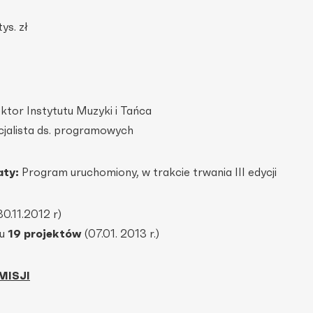
tys. zł
ktor Instytutu Muzyki i Tańca
cjalista ds. programowych
aty:
Program uruchomiony, w trakcie trwania III edycji
0.11.2012 r)
ru
19 projektów
(07.01. 2013 r.)
MISJI