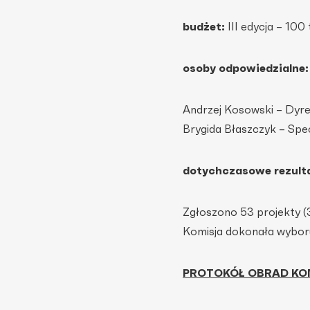
budżet:
III edycja – 100 
osoby odpowiedzialne:
Andrzej Kosowski – Dyre
Brygida Błaszczyk – Spe
dotychczasowe rezult
Zgłoszono 53 projekty (3
Komisja dokonała wybo
PROTOKÓŁ OBRAD KO