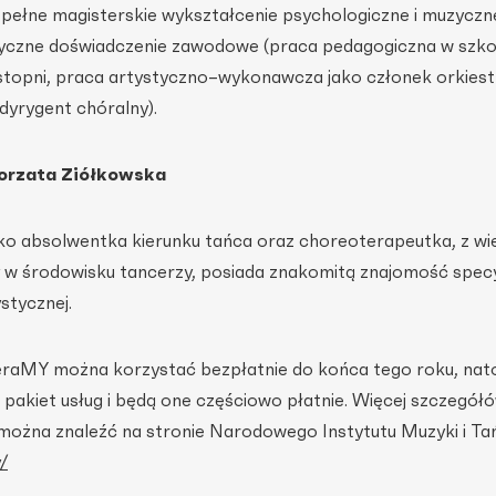
 pełne magisterskie wykształcenie psychologiczne i muzyczne
zyczne doświadczenie zawodowe (praca pedagogiczna w szk
topni, praca artystyczno–wykonawcza jako członek orkiestr
dyrygent chóralny).
orzata Ziółkowska
ko absolwentka kierunku tańca oraz choreoterapeutka, z wi
w środowisku tancerzy, posiada znakomitą znajomość specy
stycznej.
eraMY można korzystać bezpłatnie do końca tego roku, nat
pakiet usług i będą one częściowo płatnie. Więcej szczegół
ożna znaleźć na stronie Narodowego Instytutu Muzyki i Ta
/