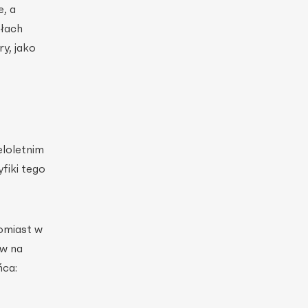
, a
ołach
y, jako
eloletnim
fiki tego
omiast w
ów na
ńca: