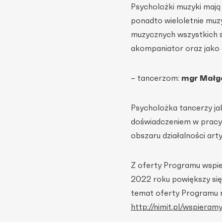
Psycholożki muzyki mają
ponadto wieloletnie mu
muzycznych wszystkich s
akompaniator oraz jako 
– tancerzom:
mgr Małg
Psycholożka tancerzy ja
doświadczeniem w pracy 
obszaru działalności arty
Z oferty Programu wspi
2022 roku powiększy się 
temat oferty Programu m
http://nimit.pl/wspieramy