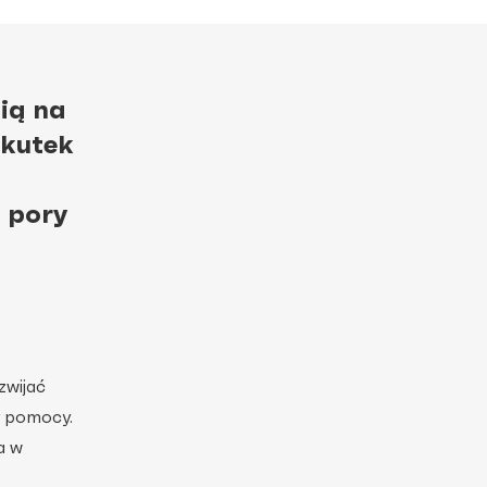
ią na
skutek
 pory
zwijać
y pomocy.
a w