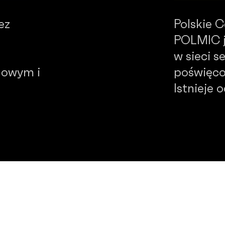
ez
Polskie 
POLMIC j
w sieci 
dowym i
poświęco
Istnieje 