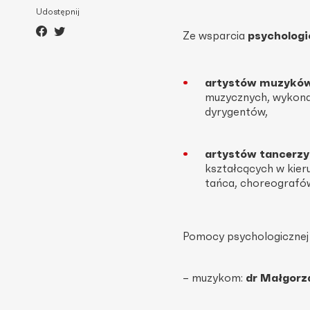
Udostępnij
Ze wsparcia
psychologi
artystów muzykó
muzycznych, wykona
dyrygentów,
artystów tancerzy
kształcących w kier
tańca, choreografów
Pomocy psychologicznej u
– muzykom:
dr Małgor