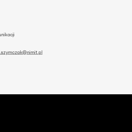
nikacji
.szymczak@nimit.pl