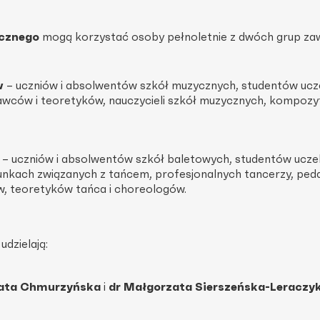
cznego
mogą korzystać osoby pełnoletnie z dwóch grup z
w
– uczniów i absolwentów szkół muzycznych, studentów ucze
wców i teoretyków, nauczycieli szkół muzycznych, kompozy
– uczniów i absolwentów szkół baletowych, studentów uczel
unkach związanych z tańcem, profesjonalnych tancerzy, pe
, teoretyków tańca i choreologów.
dzielają:
zata Chmurzyńska
i
dr Małgorzata Sierszeńska-Leraczy