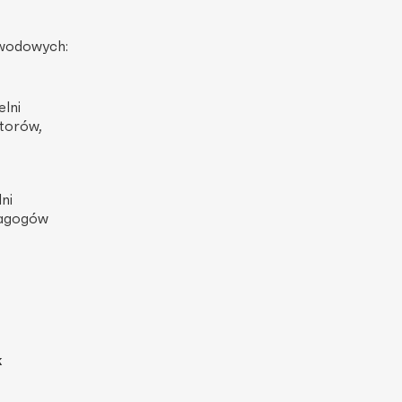
awodowych:
lni
torów,
ni
dagogów
k