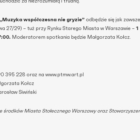
chodzić za niezrozumiałą i trudną.
„Muzyka współczesna nie gryzie”
odbędzie się jak zawsz
owa 27/29) – tuż przy Rynku Starego Miasta w Warszawie –
1
7:00.
Moderatorem spotkania będzie Małgorzata Kołcz.
790 395 228 oraz na www.ptmw.art.pl
łgorzata Kołcz
arosław Siwiński
ze środków Miasta Stołecznego Warszawy oraz Stowarzysze