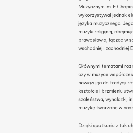
Muzycznym im. F. Chopin
wykorzystywał jednak e
języka muzycznego. Jego
muzyki religijnej, obejmu
prawosławia, łącząc w s
wschodniej i zachodniej 
Głównymi tematami rozm
czy w muzyce współczesn
nawiązując do tradycji 
kształcie i brzmieniu u
szaleństwa, wynalazki, i
muzykę tworzoną w nas
Dzięki spotkaniu z tak 