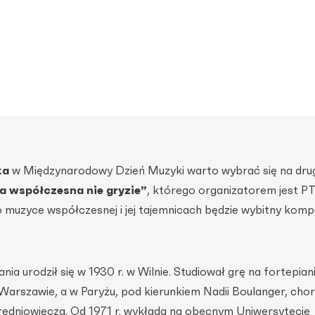
ka
w Międzynarodowy Dzień Muzyki warto wybrać się na dru
 współczesna nie gryzie”
, którego organizatorem jest 
muzyce współczesnej i jej tajemnicach będzie wybitny kom
ia urodził się w 1930 r. w Wilnie. Studiował grę na fortepiani
Warszawie, a w Paryżu, pod kierunkiem Nadii Boulanger, chor
 średniowiecza. Od 1971 r. wykłada na obecnym Uniwersytecie