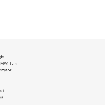
gie
PTMW. Tym
pozytor
e i
ał