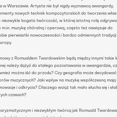
a w Warszawie. Artysta nie był nigdy wyznawcą awangardy,
lementy nowych technik kompozytorskich do tworzenia wła
 niezwykle bogata twórczość, w której istotną rolę odgrywa
je m.in. muzykę chóralną i operową, często też nawiązuje do
obie pierwiastki nowoczesności i bardzo odmiennych tradycji
Europy.
owy z Romualdem Twardowskim będą między innymi takie kw
ej należy dążyć do stałego pozostawania w awangardzie, c
również można iść do przodu? Czy geografia może decydować
tworów muzycznych? Jaki wpływ na muzykę współczesną mają
nnowacje i odkrycia? Dlaczego wciąż tak mało słucha się i sł
zych czasach?
charyzmatycznym i niezwykłym twórcą jak Romuald Twardows