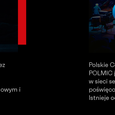
ez
Polskie 
POLMIC j
w sieci 
dowym i
poświęco
Istnieje 