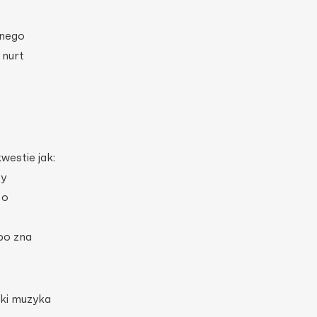
snego
 nurt
estie jak:
zy
 o
abo zna
ki muzyka