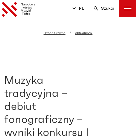
PL
Szukaj
Strona Główna
Aktualności
Muzyka
tradycyjna –
debiut
fonograficzny –
wyniki konkursu I