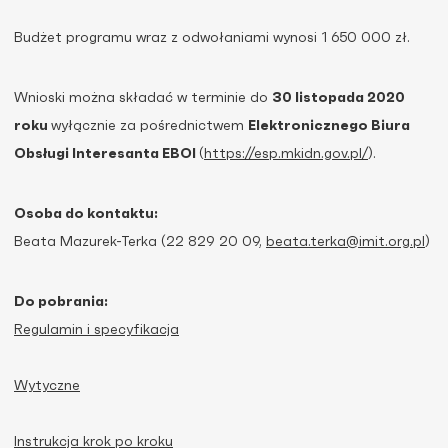
Budżet programu wraz z odwołaniami wynosi 1 650 000 zł.
Wnioski można składać w terminie do
30 listopada 2020
roku
wyłącznie za pośrednictwem
Elektronicznego Biura
Obsługi Interesanta EBOI
(
https://esp.mkidn.gov.pl/
).
Osoba do kontaktu:
Beata Mazurek-Terka (22 829 20 09,
beata.terka@imit.org.pl
)
Do pobrania:
Regulamin i specyfikacja
Wytyczne
Instrukcja krok po kroku