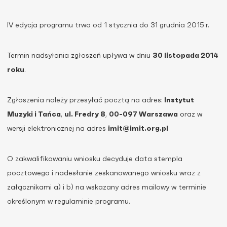
IV edycja programu trwa od
1 stycznia do 31 grudnia 2015 r.
Termin nadsyłania zgłoszeń upływa w dniu
30 listopada 2014
roku
.
Zgłoszenia należy przesyłać pocztą na adres:
Instytut
Muzyki i Tańca
,
ul. Fredry 8
,
00-097 Warszawa
oraz w
wersji elektronicznej na adres
imit@imit.org.pl
O zakwalifikowaniu wniosku decyduje data stempla
pocztowego i nadesłanie zeskanowanego wniosku wraz z
załącznikami a) i b) na wskazany adres mailowy w terminie
określonym w regulaminie programu.