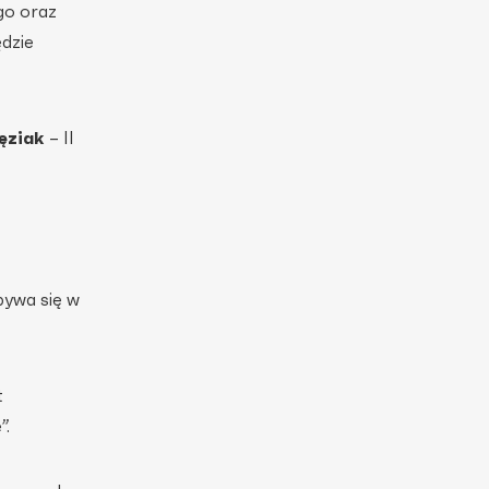
go oraz
dzie
ęziak
– II
bywa się w
t
”.