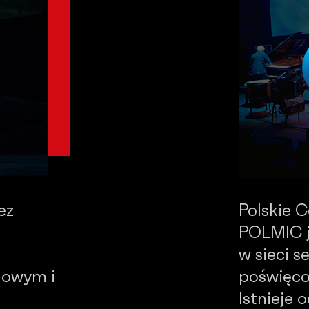
ez
Polskie 
POLMIC j
w sieci 
dowym i
poświęco
Istnieje 