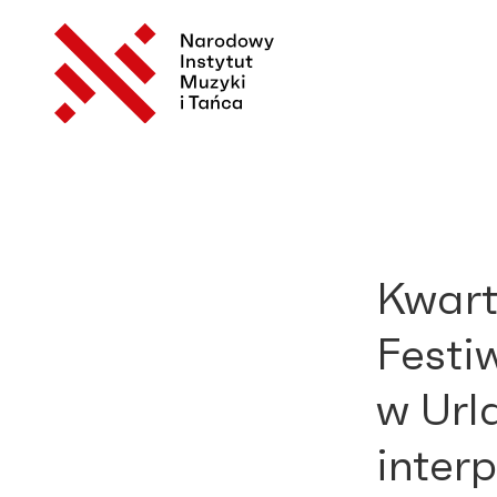
Kwart
Festi
w Url
interp