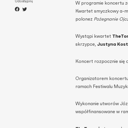
Udostępnij
W programie koncertu z
Kwartet smyczkowy a-mo
polonez
Pożegnanie Ojc
Wystąpi kwartet
TheTo
skrzypce,
Justyna Kost
Koncert rozpocznie się 
Organizatorem koncertu
ramach Festiwalu Muzyki
Wykonanie utworów Józef
współfinansowane w rama