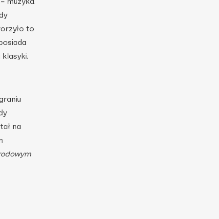
 – muzyka.
dy
worzyło to
posiada
klasyki.
graniu
dy
tał na
m
arodowym