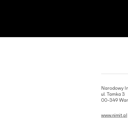
Narodowy In
ul. Tamka 3
00-349 War
www.nimit.pl