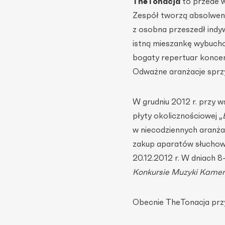
TheTonacja
to przede w
Zespół tworzą absolwenc
z osobna przeszedł indyw
istną mieszankę wybucho
bogaty repertuar koncer
Odważne aranżacje sprz
W grudniu 2012 r. przy 
płyty okolicznościowej „
w niecodziennych aranża
zakup aparatów słuchowyc
20.12.2012 r. W dniach 8
Konkursie Muzyki Kamera
Obecnie TheTonacja przyg