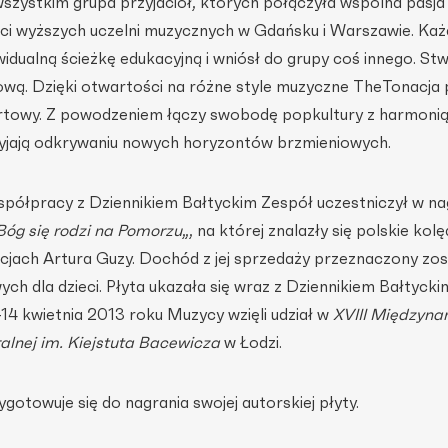
szystkim grupa przyjaciół, których połączyła wspólna pasja
i wyższych uczelni muzycznych w Gdańsku i Warszawie. Każ
idualną ścieżkę edukacyjną i wniósł do grupy coś innego. St
wą. Dzięki otwartości na różne style muzyczne TheTonacja 
towy. Z powodzeniem łączy swobodę popkultury z harmonią 
yjają odkrywaniu nowych horyzontów brzmieniowych.
współpracy z Dziennikiem Bałtyckim Zespół uczestniczył w na
Bóg się rodzi na Pomorzu
„, na której znalazły się polskie kolę
cjach Artura Guzy. Dochód z jej sprzedaży przeznaczony zos
h dla dzieci. Płyta ukazała się wraz z Dziennikiem Bałtycki
-14 kwietnia 2013 roku Muzycy wzięli udział w
XVIII Międzyn
lnej im. Kiejstuta Bacewicza
w Łodzi.
otowuje się do nagrania swojej autorskiej płyty.