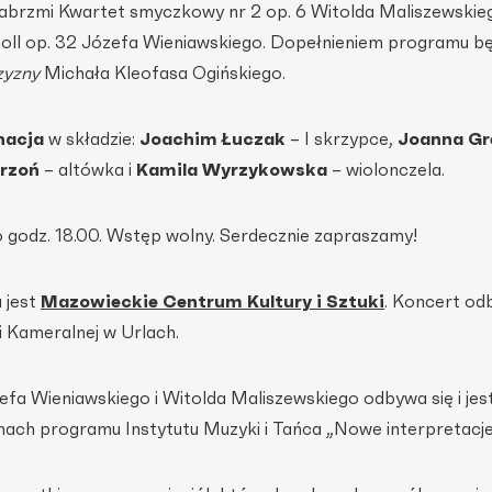
abrzmi Kwartet smyczkowy nr 2 op. 6 Witolda Maliszewskie
ll op. 32 Józefa Wieniawskiego. Dopełnieniem programu bę
zyzny
Michała Kleofasa Ogińskiego.
nacja
w składzie:
Joachim Łuczak
– I skrzypce,
Joanna Gr
rzoń
– altówka i
Kamila Wyrzykowska
– wiolonczela.
o godz. 18.00. Wstęp wolny. Serdecznie zapraszamy!
 jest
Mazowieckie Centrum Kultury i Sztuki
. Koncert od
 Kameralnej w Urlach.
a Wieniawskiego i Witolda Maliszewskiego odbywa się i jes
ch programu Instytutu Muzyki i Tańca „Nowe interpretacje