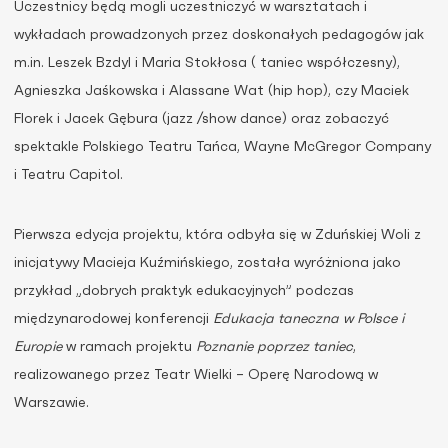
Uczestnicy będą mogli uczestniczyć w warsztatach i
wykładach prowadzonych przez doskonałych pedagogów jak
m.in. Leszek Bzdyl i Maria Stokłosa ( taniec współczesny),
Agnieszka Jaśkowska i Alassane Wat (hip hop), czy Maciek
Florek i Jacek Gębura (jazz /show dance) oraz zobaczyć
spektakle Polskiego Teatru Tańca, Wayne McGregor Company
i Teatru Capitol.
Pierwsza edycja projektu, która odbyła się w Zduńskiej Woli z
inicjatywy Macieja Kuźmińskiego, została wyróżniona jako
przykład „dobrych praktyk edukacyjnych” podczas
międzynarodowej konferencji
Edukacja taneczna w Polsce i
Europie
w ramach projektu
Poznanie poprzez taniec
,
realizowanego
przez Teatr Wielki – Operę Narodową w
Warszawie.