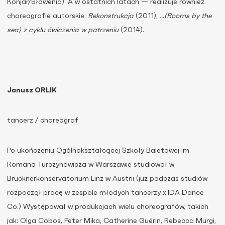
Konjar/Słowenia). A w ostatnich latach — realizuje również
choreografie autorskie:
Rekonstrukcja
(2011),
…(Rooms by the
sea) z cyklu ćwiczenia w patrzeniu
(2014).
Janusz ORLIK
tancerz / choreograf
Po ukończeniu Ogólnokształcącej Szkoły Baletowej im.
Romana Turczynowicza w Warszawie studiował w
Brucknerkonservatorium Linz w Austrii (już podczas studiów
rozpoczął pracę w zespole młodych tancerzy x.IDA Dance
Co.) Występował w produkcjach wielu choreografów, takich
jak: Olga Cobos, Peter Mika, Catherine Guérin, Rebecca Murgi,