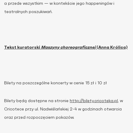
a przede wszystkim — w kontekście jego happeningów i
teatralnych poszukiwań.
Tekst kuratorski
Maszyny choreograficznej
(
Anna Królica)
Bilety na poszczególne koncerty w cenie 15 zł i 10 zł
Bilety będą dostępne na stronie
http://bilety.cricoteka.pl
, w
Cricotece przy ul. Nadwiślańskiej 2-4 w godzinach otwarcia
oraz przed rozpoczęciem pokazów.