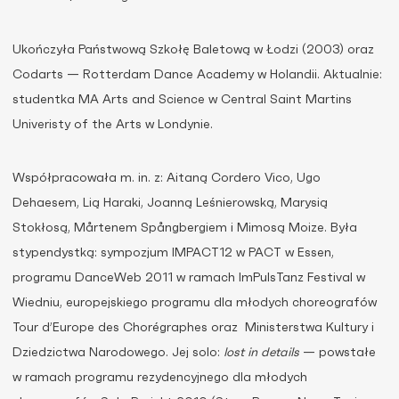
Ukończyła Państwową Szkołę Baletową w Łodzi (2003) oraz
Codarts — Rotterdam Dance Academy w Holandii. Aktualnie:
studentka MA Arts and Science w Central Saint Martins
Univeristy of the Arts w Londynie.
Współpracowała m. in. z: Aitaną Cordero Vico, Ugo
Dehaesem, Lią Haraki, Joanną Leśnierowską, Marysią
Stokłosą, Mårtenem Spångbergiem i Mimosą Moize. Była
stypendystką: sympozjum IMPACT12 w PACT w Essen,
programu DanceWeb 2011 w ramach ImPulsTanz Festival w
Wiedniu, europejskiego programu dla młodych choreografów
Tour d’Europe des Chorégraphes oraz Ministerstwa Kultury i
Dziedzictwa Narodowego. Jej solo:
lost in details
— powstałe
w ramach programu rezydencyjnego dla młodych