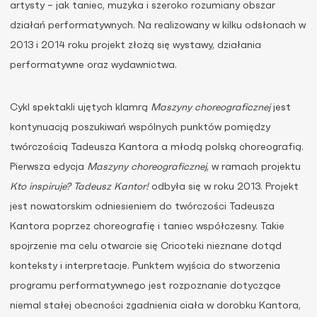
artysty – jak taniec, muzyka i szeroko rozumiany obszar
działań performatywnych. Na realizowany w kilku odsłonach w
2013 i 2014 roku projekt złożą się wystawy, działania
performatywne oraz wydawnictwa.
Cykl spektakli ujętych klamrą
Maszyny
choreograficznej
jest
kontynuacją poszukiwań wspólnych punktów pomiędzy
twórczością Tadeusza Kantora a młodą polską choreografią.
Pierwsza edycja
Maszyny choreograficznej
, w ramach projektu
Kto inspiruje? Tadeusz Kantor!
odbyła się w roku 2013. Projekt
jest nowatorskim odniesieniem do twórczości Tadeusza
Kantora poprzez choreografię i taniec współczesny. Takie
spojrzenie ma celu otwarcie się Cricoteki nieznane dotąd
konteksty i interpretacje. Punktem wyjścia do stworzenia
programu performatywnego jest rozpoznanie dotyczące
niemal stałej obecności zgadnienia ciała w dorobku Kantora,