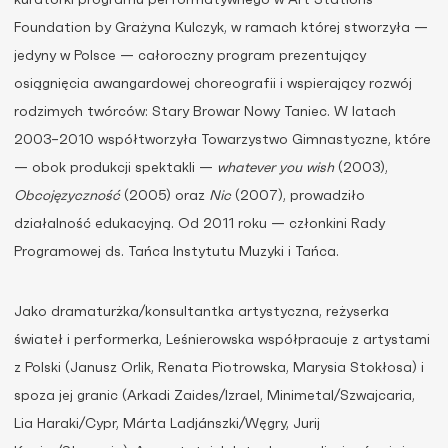
kuratorki programu performatywnego w Art Stations
Foundation by Grażyna Kulczyk, w ramach której stworzyła —
jedyny w Polsce — całoroczny program prezentujący
osiągnięcia awangardowej choreografii i wspierający rozwój
rodzimych twórców: Stary Browar Nowy Taniec. W latach
2003–2010 współtworzyła Towarzystwo Gimnastyczne, które
— obok produkcji spektakli —
whatever you wish
(2003),
Obcojęzyczność
(2005) oraz
Nic
(2007), prowadziło
działalność edukacyjną. Od 2011 roku — członkini Rady
Programowej ds. Tańca Instytutu Muzyki i Tańca.
Jako dramaturżka/konsultantka artystyczna, reżyserka
świateł i performerka, Leśnierowska współpracuje z artystami
z Polski (Janusz Orlik, Renata Piotrowska, Marysia Stokłosa) i
spoza jej granic (Arkadi Zaides/Izrael, Minimetal/Szwajcaria,
Lia Haraki/Cypr, Márta Ladjánszki/Węgry, Jurij