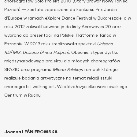
choreografów Solo Projekt 2010 (Stary Browar Nowy Taniec,
Poznań) — zostało zaproszone do konkursu Prix Jardin
d’Europe w ramach eXplore Dance Festival w Bukareszcie, a w
roku 2012 zakwalifikowano je do listy Aerowaves 20 oraz
wybrano do prezentacji na Polskiej Platformie Tańca w
Poznaniu. W 2013 roku zrealizowała spektakl
Unisono
–
RE
//
MIX: Unisono (Anna Halprin).
Obecnie: stypendystka
międzynarodowego projektu dla młodych choreografów
SPAZIO oraz programu
Młoda Polska
,w ramach którego
realizuje badania artystyczne na temat relacji sztuki
choreografii i walking art. Współzałożycielka warszawskiego
Centrum w Ruchu.
Joanna LEŚNIEROWSKA