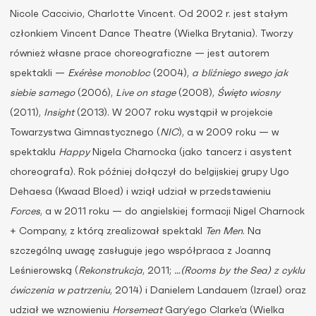
Nicole Caccivio, Charlotte Vincent. Od 2002 r. jest stałym
członkiem Vincent Dance Theatre (Wielka Brytania). Tworzy
również własne prace choreograficzne — jest autorem
spektakli —
Exérèse monobloc
(2004),
a bliźniego swego jak
siebie samego
(2006),
Live on stage
(2008),
Święto wiosny
(2011),
Insight
(2013). W 2007 roku wystąpił w projekcie
Towarzystwa Gimnastycznego (
NIC
), a w 2009 roku — w
spektaklu
Happy
Nigela Charnocka (jako tancerz i asystent
choreografa). Rok później dołączył do belgijskiej grupy Ugo
Dehaesa (Kwaad Bloed) i wziął udział w przedstawieniu
Forces
, a w 2011 roku — do angielskiej formacji Nigel Charnock
+ Company, z którą zrealizował spektakl
Ten Men
. Na
szczególną uwagę zasługuje jego współpraca z Joanną
Leśnierowską (
Rekonstrukcja
, 2011;
…(Rooms by the Sea) z cyklu
ćwiczenia w patrzeniu
, 2014) i Danielem Landauem (Izrael) oraz
udział we wznowieniu
Horsemeat
Gary‘ego Clarke’a (Wielka