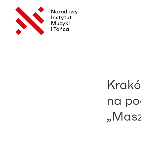
Krakó
na po
„Masz