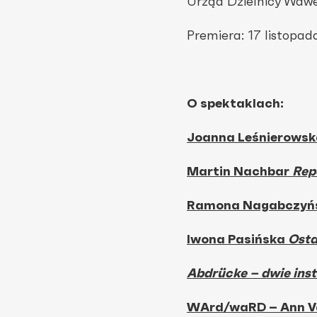
Urząd Dzielnicy Wawe
Premiera: 17 listopad
O spektaklach:
Joanna Leśnierows
Martin Nachbar
Rep
Ramona Nagabczyń
Iwona Pasińska
Osta
Abdrücke – dwie ins
WArd/waRD – Ann V