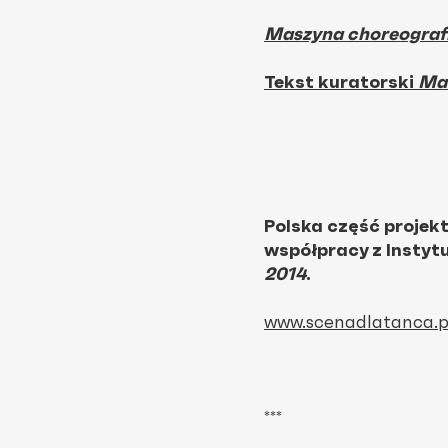
Maszyna choreograf
Tekst kuratorski
Mas
Polska część projek
współpracy z Insty
2014
.
www.scenadlatanca.p
***