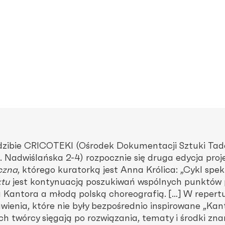
dzibie CRICOTEKI (Ośrodek Dokumentacji Sztuki Ta
. Nadwiślańska 2-4) rozpocznie się druga edycja proj
czna
, którego kuratorką jest Anna Królica: „Cykl spek
ktu
jest kontynuacją poszukiwań wspólnych punktów
 Kantora a młodą polską choreografią. […] W repert
ienia, które nie były bezpośrednio inspirowane „Kan
ich twórcy sięgają po rozwiązania, tematy i środki zna