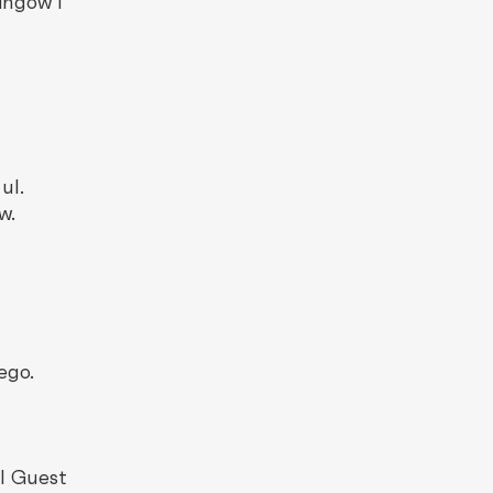
ingów i
ul.
w.
ego.
l Guest