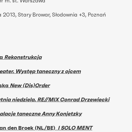
r m. st. Warszawa
a 2013, Stary Browar, Słodownia +3, Poznań
ka
Rekonstrukcja
eater. Występ taneczny z ojcem
ska
New (Dis)Order
tnia niedziela. RE//MIX Conrad Drzewiecki
talacje taneczne Anny Konjetzky
an den Broek (NL/BE)
I SOLO MENT