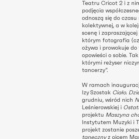
Teatru Cricot 2 i z n
podjęcia współczesne
odnoszą się do czasu
kolektywnej, a w kole
scenę i zapraszające
którym fotografia (cz
ożywa i prowokuje do
opowieści o sobie. Ta
którymi reżyser niczy
tancerzy”.
W ramach inauguracji
Izy Szostak
Ciało. Dzi
grudniu, wśród nich
N
Leśnierowskiej i
Ostat
projektu
Maszyna cho
Instytutem Muzyki i
projekt zostanie pos
taneczny
z ojcem Ma