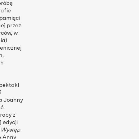
próbę
afie
 pamięci
ej przez
rców, w
ia)
enicznej
h,
ch
pektakl
i
a
Joanny
ść
racy z
j edycji
. Występ
e Anny