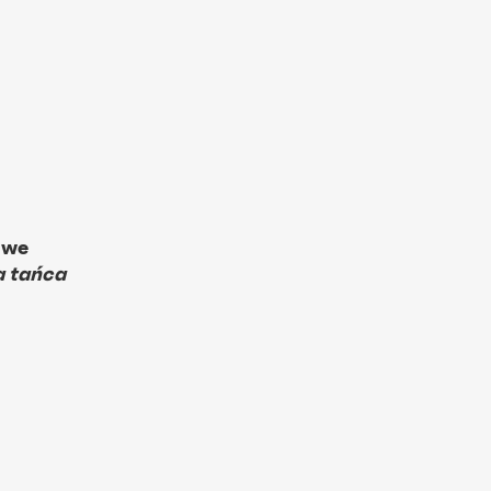
 we
a tańca