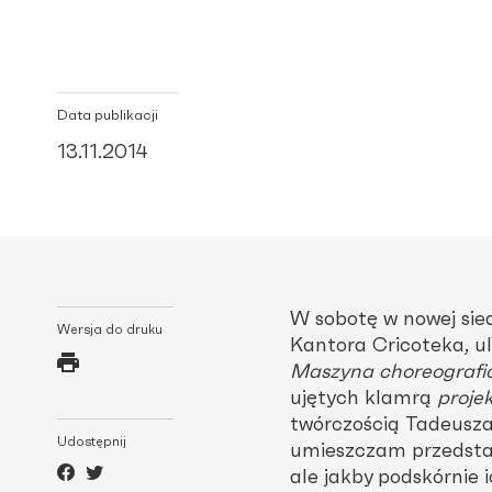
Data publikacji
13.11.2014
W sobotę w nowej sie
Wersja do druku
Kantora Cricoteka, ul
Maszyna choreografi
ujętych klamrą
proje
twórczością Tadeusza
Udostępnij
umieszczam przedstaw
ale jakby podskórnie 