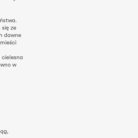
iństwa.
 się ze
ch dawne
 mieści
 cielesna
równo w
ąg,