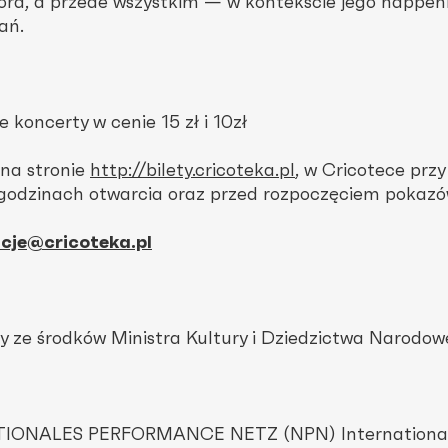
ora, a przede wszystkim — w kontekście jego happen
ań.
 koncerty w cenie 15 zł i 10zł
 na stronie
http://bilety.cricoteka.pl
, w Cricotece przy 
 godzinach otwarcia oraz przed rozpoczęciem pokazó
cje@cricoteka.pl
y ze środków Ministra Kultury i Dziedzictwa Narodow
ATIONALES PERFORMANCE NETZ (NPN) Internationa