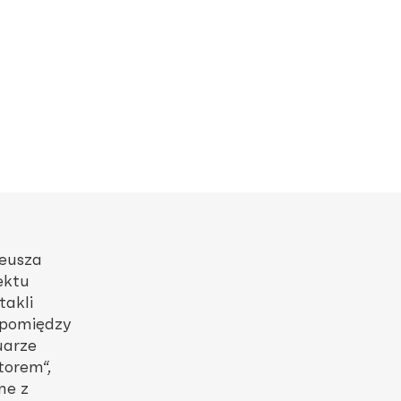
deusza
ektu
takli
 pomiędzy
uarze
torem“,
ne z