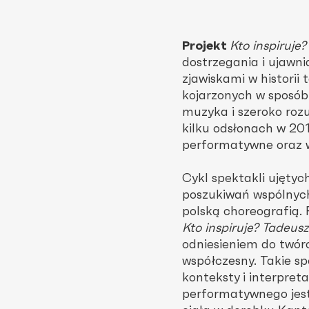
Projekt
Kto inspiruje
dostrzegania i ujawn
zjawiskami w historii 
kojarzonych w sposób 
muzyka i szeroko roz
kilku odsłonach w 201
performatywne oraz 
Cykl spektakli ujęty
poszukiwań wspólnyc
polską choreografią.
Kto inspiruje? Tadeus
odniesieniem do twór
współczesny. Takie sp
konteksty i interpre
performatywnego jest