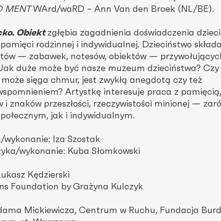
O MENT
WArd/waRD – Ann Van den Broek (NL/BE).
cko. Obiekt
zgłębia zagadnienia doświadczenia dziec
amięci rodzinnej i indywidualnej. Dzieciństwo składa
otów — zabawek, notesów, obiektów — przywołujący
ci. Jak duże może być nasze muzeum dzieciństwa? Czy
 może sięga chmur, jest zwykłą anegdotą czy też
pomnieniem? Artystkę interesuje praca z pamięcią,
 i znaków przeszłości, rzeczywistości minionej — za
połecznym, jak i indywidualnym.
/wykonanie: Iza Szostak
yka/wykonanie: Kuba Słomkowski
Łukasz Kędzierski
ons Foundation by Grażyna Kulczyk
Adama Mickiewicza, Centrum w Ruchu, Fundacja Burd