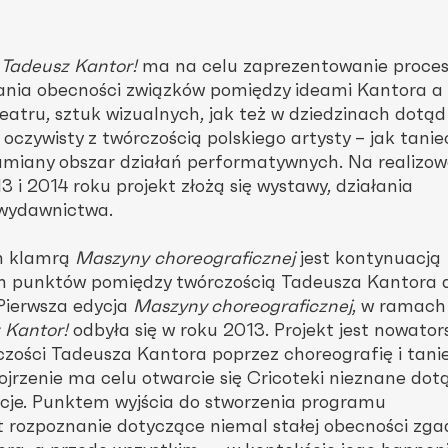
? Tadeusz Kantor!
ma na celu zaprezentowanie proce
iania obecności związków pomiędzy ideami Kantora a
teatru, sztuk wizualnych, jak też w dziedzinach dotąd
oczywisty z twórczością polskiego artysty – jak tanie
umiany obszar działań performatywnych. Na realizo
3 i 2014 roku projekt złożą się wystawy, działania
wydawnictwa.
ch klamrą
Maszyny
choreograficznej
jest kontynuacją
h punktów pomiędzy twórczością Tadeusza Kantora 
 Pierwsza edycja
Maszyny choreograficznej
, w ramach
z Kantor!
odbyła się w roku 2013. Projekt jest nowato
czości Tadeusza Kantora poprzez choreografię i tani
ojrzenie ma celu otwarcie się Cricoteki nieznane dot
tacje. Punktem wyjścia do stworzenia programu
 rozpoznanie dotyczące niemal stałej obecności zga