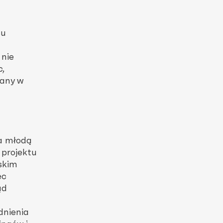
su
 nie
c,
wany w
a młodą
 projektu
rskim
ec
ąd
dnienia