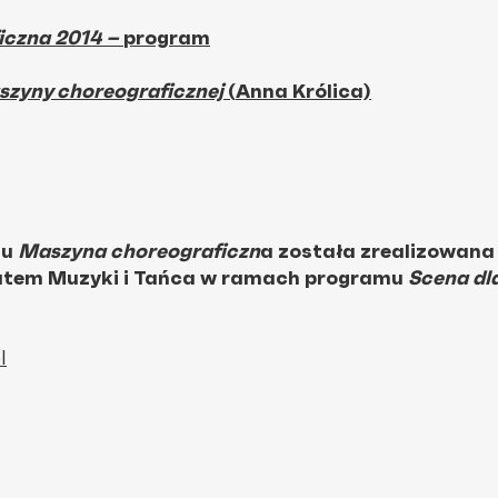
iczna 2014 –
program
zyny choreograficznej
(
Anna Królica)
tu
Maszyna choreograficzn
a została zrealizowana
tutem Muzyki i Tańca w ramach programu
Scena dl
l