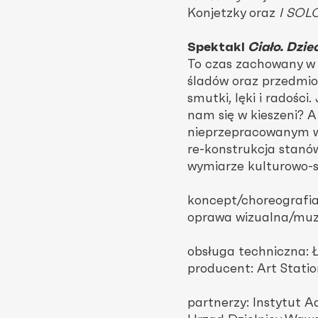
Konjetzky oraz
I SOL
Spektakl
Ciało. Dzie
To czas zachowany w p
śladów oraz przedmi
smutki, lęki i radoś
nam się w kieszeni? A
nieprzepracowanym ws
re-konstrukcja stanów
wymiarze kulturowo-s
koncept/choreografia
oprawa wizualna/muz
obsługa techniczna: 
producent: Art Stati
partnerzy: Instytut 