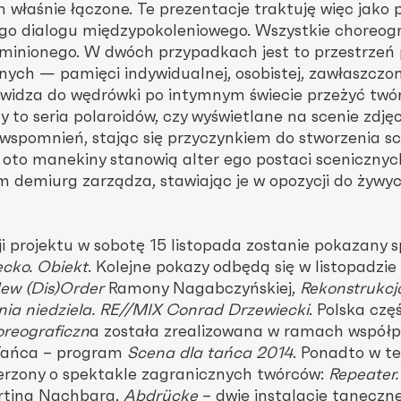
im właśnie łączone. Te prezentacje traktuję więc jako 
go dialogu międzypokoleniowego. Wszystkie choreogr
 minionego. W dwóch przypadkach jest to przestrzeń
jnych — pamięci indywidualnej, osobistej, zawłaszczon
j widza do wędrówki po intymnym świecie przeżyć twó
y to seria polaroidów, czy wyświetlane na scenie zdjęc
 wspomnień, stając się przyczynkiem do stworzenia sc
k oto manekiny stanowią alter ego postaci scenicznyc
m demiurg zarządza, stawiając je w opozycji do żywy
 projektu w sobotę 15 listopada zostanie pokazany s
ecko. Obiekt
. Kolejne pokazy odbędą się w listopadzie 
ew (Dis)Order
Ramony Nagabczyńskiej,
Rekonstrukcj
nia niedziela. RE//MIX Conrad Drzewiecki
. Polska czę
reograficzn
a została zrealizowana w ramach współp
 Tańca – program
Scena dla tańca 2014
. Ponadto w te
zerzony o spektakle zagranicznych twórców:
Repeater
rtina Nachbara,
Abdrücke
– dwie instalacje taneczn