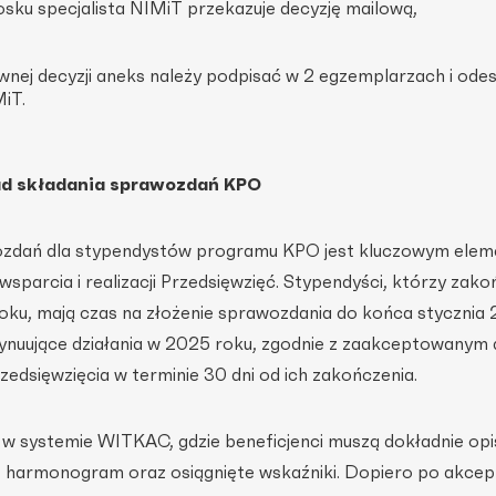
osku specjalista NIMiT przekazuje decyzję mailową,
nej decyzji aneks należy podpisać w 2 egzemplarzach i ode
iT.
d składania sprawozdań KPO
ozdań dla stypendystów programu KPO jest kluczowym ele
sparcia i realizacji Przedsięwzięć. Stypendyści, którzy zakoń
roku, mają czas na złożenie sprawozdania do końca stycznia 
ynuujące działania w 2025 roku, zgodnie z zaakceptowanym
zedsięwzięcia w terminie 30 dni od ich zakończenia.
 w systemie WITKAC, gdzie beneficjenci muszą dokładnie op
ń, harmonogram oraz osiągnięte wskaźniki. Dopiero po akcept