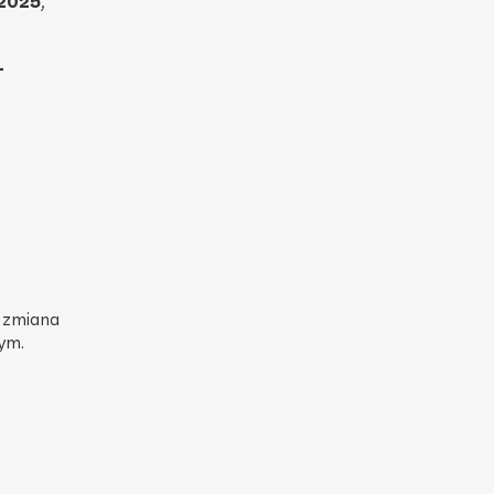
.2025
,
–
 zmiana
ym.