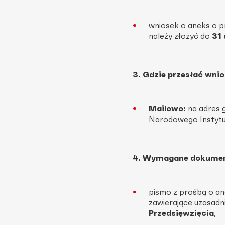
wniosek o aneks o pr
należy złożyć do
31 
3. Gdzie przesłać wni
Mailowo:
na adres
Narodowego Instytut
4. Wymagane dokumen
pismo z prośbą o a
zawierające uzasadn
Przedsięwzięcia
,