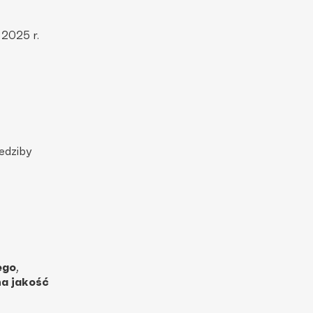
 2025 r.
edziby
ego
,
na jakość