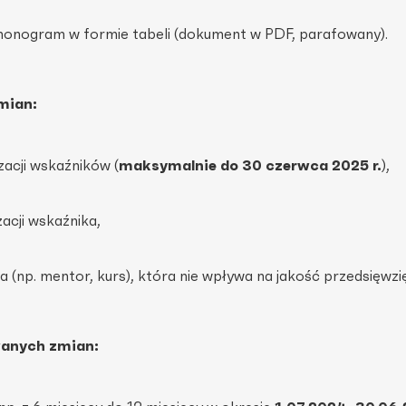
monogram w formie tabeli (dokument w PDF, parafowany).
mian:
zacji wskaźników (
maksymalnie do 30 czerwca 2025 r.
),
zacji wskaźnika,
(np. mentor, kurs), która nie wpływa na jakość przedsięwzię
wanych zmian: