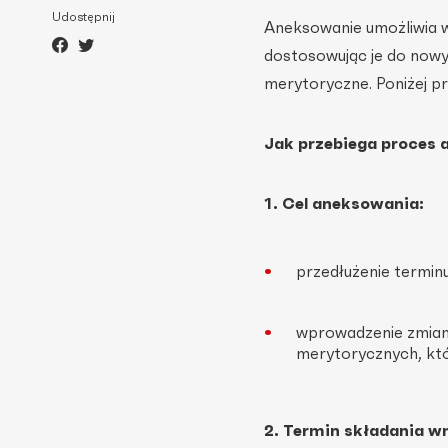
Udostępnij
Aneksowanie umożliwia w
dostosowując je do nowyc
merytoryczne. Poniżej p
Jak przebiega proces
1. Cel aneksowania:
przedłużenie terminu
wprowadzenie zmian 
merytorycznych, któr
2. Termin składania w