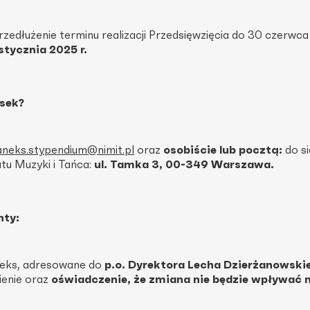
zedłużenie terminu realizacji Przedsięwzięcia do 30 czerwca
stycznia 2025 r.
osek?
aneks.stypendium@nimit.pl
oraz
osobiście lub pocztą:
do si
u Muzyki i Tańca:
ul. Tamka 3, 00-349 Warszawa.
ty:
neks, adresowane do
p.o. Dyrektora Lecha Dzierżanowski
ienie oraz
oświadczenie, że zmiana nie będzie wpływać 