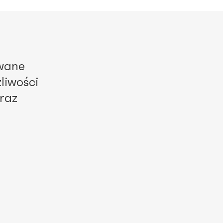
owane
liwości
raz