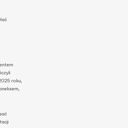
słać
mentem
czyli
2025 roku,
 aneksem,
isać
acji