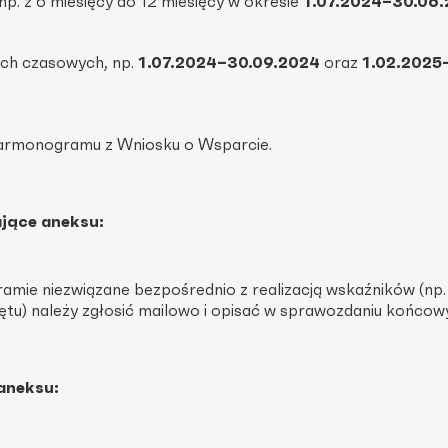
 np. z 6 miesięcy do 12 miesięcy w okresie
1.07.2024–30.06
ach czasowych, np.
1.07.2024–30.09.2024
oraz
1.02.2025
armonogramu z Wniosku o Wsparcie.
jące aneksu:
mie niezwiązane bezpośrednio z realizacją wskaźników (np.
ętu) należy zgłosić mailowo i opisać w sprawozdaniu końcow
 aneksu: