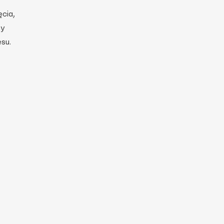
cia,
ny
su.