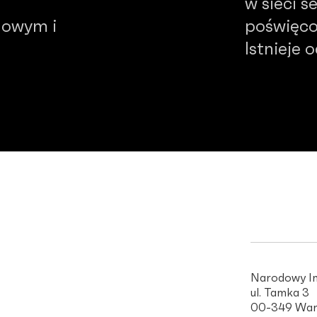
w sieci 
dowym i
poświęco
Istnieje 
Narodowy In
ul. Tamka 3
00-349 War