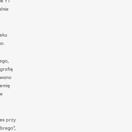
le YT
lnie
ńsku
o.
ego,
grafię
owano
demię
je
es przy
brego”,