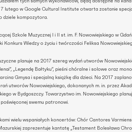
z udziałem tych samych wykonawców, będą dostępne na kana
 7 lutego w Google Cultural Institute otwarta zostanie specja
 dziele kompozytora.
ącej Szkole Muzycznej I i II st. im. F. Nowowiejskiego w Gda
i Konkurs Wiedzy o życiu i twórczości Feliksa Nowowiejskieg
zyczne planuje na 2017 szereg wydań utworów Nowowiejski
lenai”, „Legendę Bałtyku”, pieśni chóralne i solowe oraz mono
rcina Gmysa i specjalną książkę dla dzieci. Na 2017 zaplan
grań utworów Nowowiejskiego, dokonanych m. in. przez Aka
kiego w Bydgoszczy. Towarzystwo im. Nowowiejskiego planu
y poświęconej swemu patronowi.
kami wielu wspaniałych koncertów: Chór Cantores Varmiens
azurskiej zaprezentuje kantatę „Testament Bolesława Chro