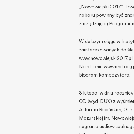
„Nowowiejski 2017”. Trwa
naboru powinny być znan
zarządzającą Programem 
W dalszym ciągu w Insty
zainteresowanych do śled
www.nowowiejski2017.pl 
Na stronie www.imit.org.
biogram kompozytora.
8 lutego, w dniu rocznic
CD (wyd. DUX) z wyśmie
Arturem Rucińskim, Góre
Mazurskiej im. Nowowiej
nagrania audiowizualneg