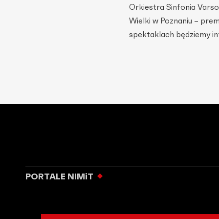
Orkiestra Sinfonia Varso
Wielki w Poznaniu – pre
spektaklach będziemy in
PORTALE NIMiT