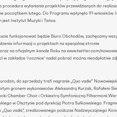
 procedura wyłaniania projektów przewidzianych do realizacj
e początkiem lutego. Do Programu wpłynęło 91 wniosków. I
jest Instytut Muzyki i Tańca.
tucie funkcjonować będzie Biuro Obchodów, zachęcamy wszy
zenia informacji o projektach na specjalnej stronie
oraz na oficjalnym kanale Roku na www.twitter.com/nowowie
pl w zakładce ‘rocznice’ nadal pobrać można nieodpłatnie zdj
y urodzin, do sprzedaży trafi nagranie „Quo vadis” Nowowiejs
nitym gronem wykonawców: Aleksandrą Kurzak, Rafałem Si
cki Chamber Choir i Orkiestrą Symfoniczną Filharmonii Wa
skiego w Olsztynie pod dyrekcją Piotra Sułkowskiego. Fragm
o „Quo vadis”, zrealizowanego podczas Nadzwyczajnego Kon