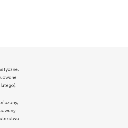
ystyczne,
ynuowane
lutego).
ończony,
nuowany
isterstwo