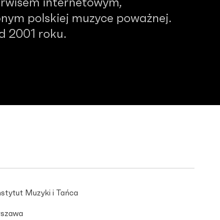
serwisem internetowym,
nym polskiej muzyce poważnej.
od 2001 roku.
stytut Muzyki i Tańca
szawa