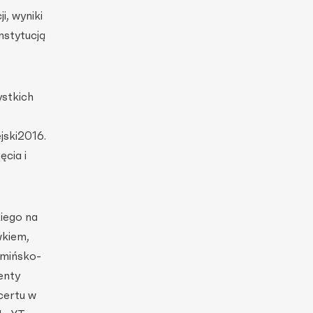
i, wyniki
nstytucją
stkich
jski2016.
ęcia i
kiego na
wkiem,
rmińsko-
enty
certu w