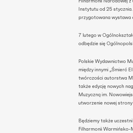
Filharmonii Narodowej 
Instytutu od 25 stycznia.
przygotowana wystawa o
7 lutego w Ogólnokształc
odbędzie się Ogólnopolsk
Polskie Wydawnictwo Mu
między innymi „Śmierć El
twórczości autorstwa Ma
także edycję nowych na
Muzyczną im. Nowowiejs
utworzenie nowej stron
Będziemy także uczestni
Filharmonii Warmińsko-M