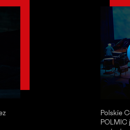
ez
Polskie 
POLMIC j