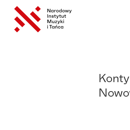
Konty
Nowow