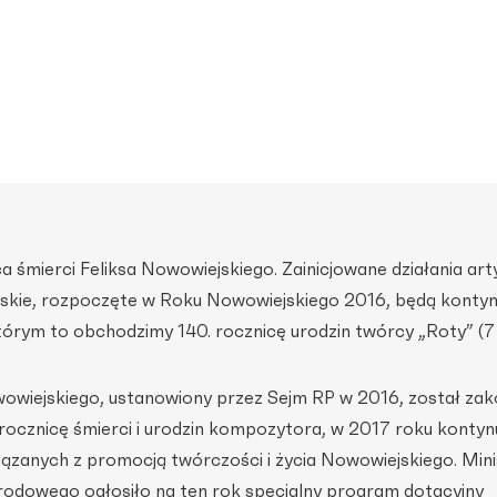
ca śmierci Feliksa Nowowiejskiego. Zainicjowane działania art
rskie, rozpoczęte w Roku Nowowiejskiego 2016, będą kont
órym to obchodzimy 140. rocznicę urodzin twórcy „Roty” (7 
wiejskiego, ustanowiony przez Sejm RP w 2016, został zak
rocznicę śmierci i urodzin kompozytora, w 2017 roku konty
wiązanych z promocją twórczości i życia Nowowiejskiego. Min
arodowego ogłosiło na ten rok specjalny program dotacyjny