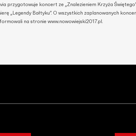
via przygotowuje koncert ze „Znalezieniem Krzyża Świętego”
mierę „Legendy Bałtyku”. O wszystkich zaplanowanych koncer
formowali na stronie www.nowowiejski2017.pl.