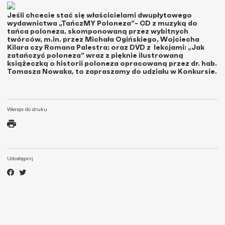
Jeśli chcecie stać się właścicielami dwupłytowego
wydawnictwa „TańczMY Poloneza”- CD z muzyką do
tańca poloneza, skomponowaną przez wybitnych
twórców, m.in. przez Michała Ogińskiego, Wojciecha
Kilara czy Romana Palestra; oraz DVD z lekcjami: „Jak
zatańczyć poloneza” wraz z pięknie ilustrowaną
książeczką o historii poloneza opracowaną przez dr. hab.
Tomasza Nowaka, to zapraszamy do udziału w Konkursie.
Wersja do druku
Udostępnij