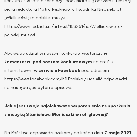
konkursu. Ostatnio seria płyt doczekała się obszernej recenzji
pióra redaktora Piotra Iwickiego w Tygodniku Niedziela pt.
„Wielkie święto polskiej muzyki”:
https://www.niedziela.pl/artykul/153261/nd/Wielkie-swieto-
polskiej-muzyki
Aby wziąć udział w naszym konkursie, wystarczy
w
komentarzu pod postem konkursowym
na profilu
internetowym
w serwisie Facebook
pod adresem
https://www.facebook.com/IMITpolska / udzielić odpowiedzi
na następujące pytanie opisowe:
Jakie jest twoje najciekawsze wspomnienie ze spotkania
z muzyką Stanisława Moniuszki w roli głównej?
Na Państwa odpowiedzi czekamy do końca dnia
7. maja 2021
.