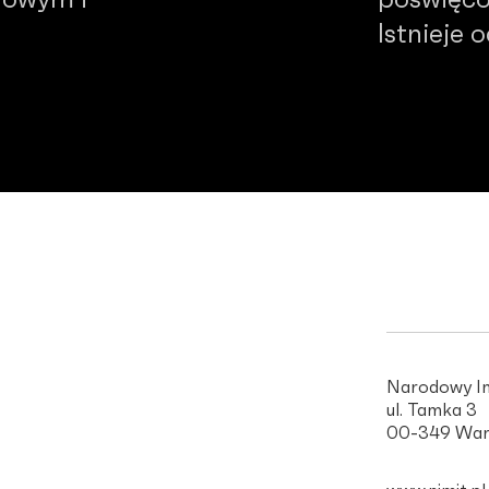
dowym i
poświęco
Istnieje 
Narodowy In
ul. Tamka 3
00-349 War