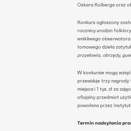
Oskara Kolberga oraz ob
Konkurs ogłoszony zosta
rocznicy urodzin folklor
wnikliwego obserwatora
tomowego dzieła zatyt
przysłowia, obrzędy, gus
W konkursie mogą wziąć u
przewiduje trzy nagrody fi
miejsca i 1 tys. zł za za
oficjalny przedmiot uż
powołana przez Instytut 
Termin nadsyłania pra