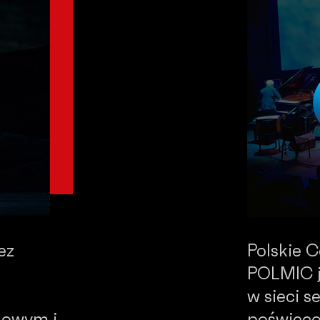
ez
Polskie 
POLMIC j
w sieci 