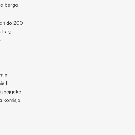
olberga.
ań do 200.
listy,
-
,
amin
ie II
zacji jako
a komisja