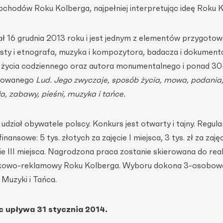
chodów Roku Kolberga, najpełniej interpretując ideę Roku K
ł 16 grudnia 2013 roku i jest jednym z elementów przygotow
ysty i etnografa, muzyka i kompozytora, badacza i dokumenta
 życia codziennego oraz autora monumentalnego i ponad 30
ułowanego
Lud. Jego zwyczaje, sposób życia, mowa, podania
ła, zabawy, pieśni, muzyka i tańce.
dział obywatele polscy. Konkurs jest otwarty i tajny. Regul
nansowe: 5 tys. złotych za zajęcie I miejsca, 3 tys. zł za zajęc
jęcie III miejsca. Nagrodzona praca zostanie skierowana do reali
ytkowo-reklamowy Roku Kolberga. Wyboru dokona 3-osobow
Muzyki i Tańca.
c upływa 31 stycznia 2014.