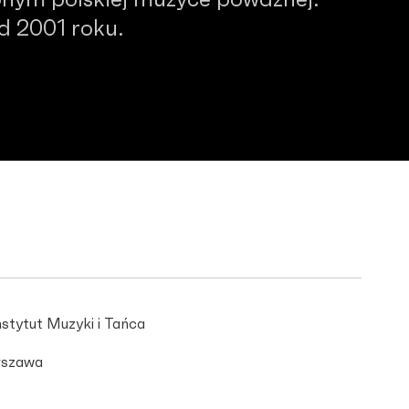
nym polskiej muzyce poważnej.
od 2001 roku.
stytut Muzyki i Tańca
szawa