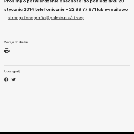
Prosimy o potwierdzenie obecności do poniedziałku 20
stycznia 2014 telefonicznie – 22 88 77 871 lub e-mailowo
–
strong>fonografia@polmic.pl</strong
Wersja do druku
Udostępnij