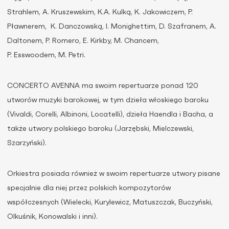
Strahlem, A. Kruszewskim, K.A. Kulką, K. Jakowiczem, P.
Pławnerem, K. Danczowską, I. Monighettim, D. Szafranem, A.
Daltonem, P. Romero, E. Kirkby, M. Chancem,
P. Esswoodem, M. Petri.
CONCERTO AVENNA ma swoim repertuarze ponad 120
utworów muzyki barokowej, w tym dzieła włoskiego baroku
(Vivaldi, Corelli, Albinoni, Locatelli), dzieła Haendla i Bacha, a
także utwory polskiego baroku (Jarzębski, Mielczewski,
Szarzyński).
Orkiestra posiada również w swoim repertuarze utwory pisane
specjalnie dla niej przez polskich kompozytorów
współczesnych (Wielecki, Kurylewicz, Matuszczak, Buczyński,
Olkuśnik, Konowalski i inni).