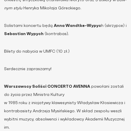
orkie­strę smyczkową Stanisława Moryto oraz
3 utwory w daw­
nym stylu
Henryka Mikołaja Góreckiego.
Solistami koncertu będą
Anna Wandtke-Wypyc
h (skrzypce) i
Sebastian Wypych
(kontrabas).
Bilety do nabycia w UMFC (10 zł.)
Serdecznie zapraszamy!
Warszawscy Soliści CONCERTO AVENNA
powołani zostali
do życia przez Ministra Kultury
w 1985 roku z inicjatywy klawesynisty Władysław Kłosiewicza i
kontrabasisty Andrzeja Mysińskiego. W skład zespołu weszli
wybitni muzycy, absolwenci i wykładowcy Akademii Muzycznej
im.