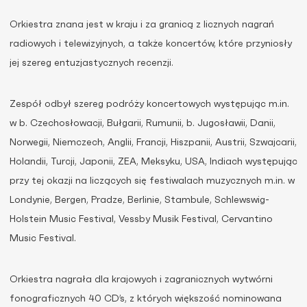
Orkiestra znana jest w kraju i za granicą z licznych nagrań
radiowych i telewizyjnych, a także koncertów, które przyniosły
jej szereg entuzjastycznych recenzji.
Zespół odbył szereg podróży koncertowych występując m.in.
w b. Czechosłowacji, Bułgarii, Rumunii, b. Jugosławii, Danii,
Norwegii, Niemczech, Anglii, Francji, Hiszpanii, Austrii, Szwajcarii,
Holandii, Turcji, Japonii, ZEA, Meksyku, USA, Indiach występując
przy tej okazji na liczących się festiwalach muzycznych m.in. w
Londynie, Bergen, Pradze, Berlinie, Stambule, Schlewswig-
Holstein Music Festival, Vessby Musik Festival, Cervantino
Music Festival.
Orkiestra nagrała dla krajowych i zagranicznych wytwórni
fonograficznych 40 CD’s, z których większość nominowana