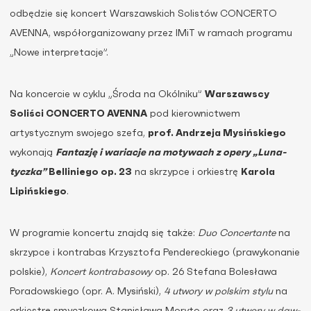
odbędzie się koncert Warszawskich Solistów CONCERTO
AVENNA, współorganizowany przez IMiT w ramach programu
„Nowe interpretacje”.
Na koncercie w cyklu „Środa na Okólniku”
Warszawscy
Soliści CONCERTO AVENNA
pod kierownictwem
artystycznym swojego szefa,
prof. Andrzeja Mysińskiego
wykonają
Fan­ta­zję i wariacje na moty­wach z opery „Luna­
tyczka”
Bel­li­niego op. 23
na skrzypce i orkiestrę
Karola
Lipińskiego
.
W programie koncertu znajdą się także:
Duo Con­cer­tante
na
skrzypce i kon­tra­bas Krzysztofa Pendereckiego (pra­wy­ko­na­nie
polskie),
Kon­cert kon­tra­ba­sowy
op. 26 Stefana Bolesława
Poradowskiego (opr. A. Mysiński),
4 utwory w pol­skim stylu
na