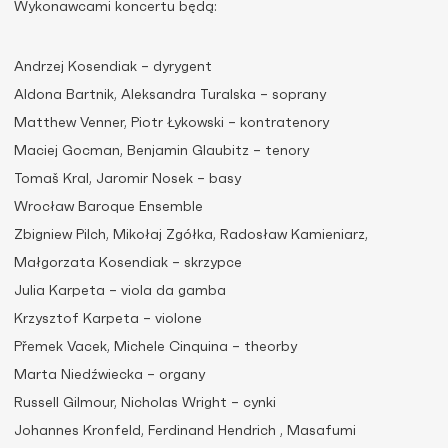
Wykonawcami koncertu będą:
Andrzej Kosendiak – dyrygent
Aldona Bartnik, Aleksandra Turalska – soprany
Matthew Venner, Piotr Łykowski – kontratenory
Maciej Gocman, Benjamin Glaubitz – tenory
Tomaš Kral, Jaromir Nosek – basy
Wrocław Baroque Ensemble
Zbigniew Pilch, Mikołaj Zgółka, Radosław Kamieniarz,
Małgorzata Kosendiak – skrzypce
Julia Karpeta – viola da gamba
Krzysztof Karpeta – violone
Přemek Vacek, Michele Cinquina – theorby
Marta Niedźwiecka – organy
Russell Gilmour, Nicholas Wright – cynki
Johannes Kronfeld, Ferdinand Hendrich , Masafumi