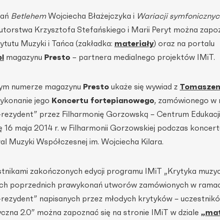
nań
Betlehem
Wojciecha Błażejczyka i
Wariacji symfonicznyc
utorstwa Krzysztofa Stefańskiego i Marii Peryt można zapoz
tytutu Muzyki i Tańca (zakładka:
materiały
) oraz na portalu
l
magazynu
Presto
– partnera medialnego projektów IMiT.
nym numerze magazynu
Presto
ukaże się wywiad z
Tomasze
wykonanie jego
Koncertu fortepianowego
, zamówionego w
ezydent” przez Filharmonię Gorzowską – Centrum Edukacj
ę 16 maja 2014 r. w Filharmonii Gorzowskiej podczas koncert
wal Muzyki Współczesnej im. Wojciecha Kilara.
estnikami zakończonych edycji programu IMiT „Krytyka muzyc
kich poprzednich prawykonań utworów zamówionych w rama
ezydent” napisanych przez młodych krytyków – uczestnik
zna 2.0” można zapoznać się na stronie IMiT w dziale
„
mat