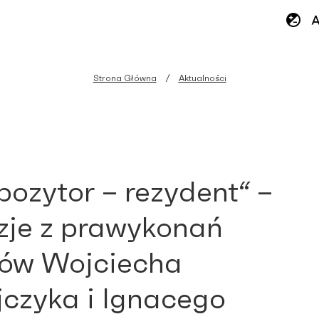
Strona Główna
Aktualności
ozytor – rezydent“ –
zje z prawykonań
ów Wojciecha
jczyka i Ignacego