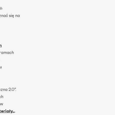
h
nać się na
m
 ramach
i
u
zna 2.0”.
ch
ów
eriały
„
.