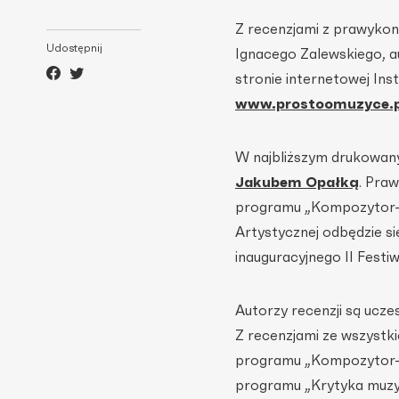
Z recenzjami z prawyko
Udostępnij
Ignacego Zalewskiego, a
stronie internetowej Ins
www.prostoomuzyce.p
W najbliższym drukowa
Jakubem Opałką
. Pra
programu „Kompozytor-r
Artystycznej odbędzie si
inauguracyjnego II Festi
Autorzy recenzji są ucz
Z recenzjami ze wszyst
programu „Kompozytor-r
programu „Krytyka muzyc