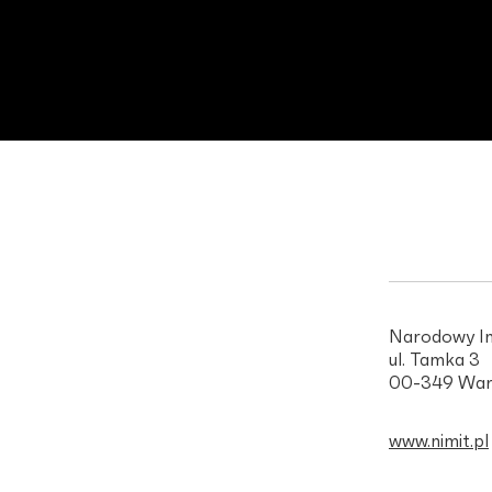
Narodowy In
ul. Tamka 3
00-349 War
www.nimit.pl