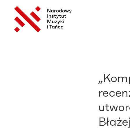
„Komp
recen
utwor
Błaże