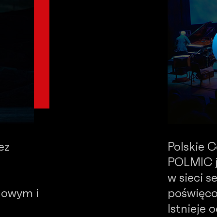
ez
Polskie 
POLMIC j
w sieci 
dowym i
poświęco
Istnieje 