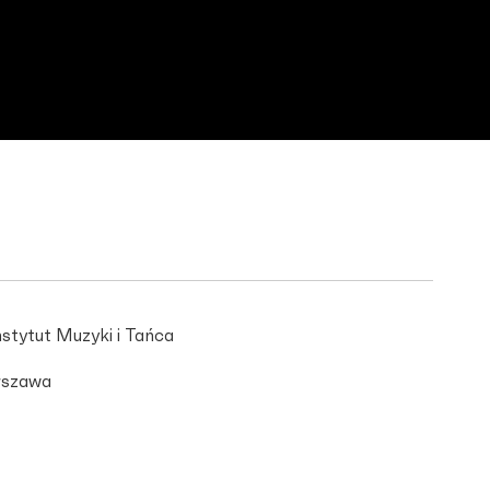
stytut Muzyki i Tańca
szawa