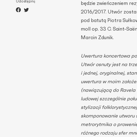
Udostępnij
będzie zwieńczeniem rezy
2016/2017. Utwór zostan
pod batutą Piotra Sułko
moll op. 33 C. Saint-Saë
Marcin Zdunik.
Uwertura koncertowa pow
Utwór osnuty jest na tr
i jednej, oryginalnej, st
uwertura w moim założen
(nawiązującą do Ravela 
ludowej szczególnie poł
stylizacji folklorystyczn
skomponowanie utworu s
metrorytmika o prowenie
różnego rodzaju sfer mn