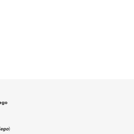
ego
iego
)