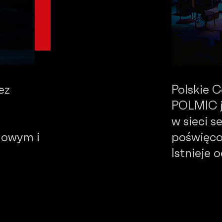
ez
Polskie 
POLMIC j
w sieci 
dowym i
poświęco
Istnieje 