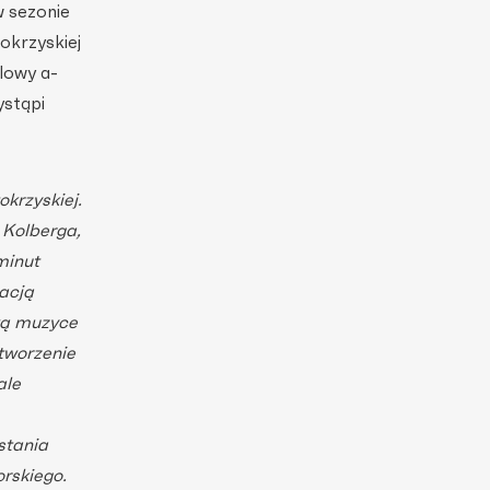
w sezonie
okrzyskiej
lowy a-
ystąpi
krzyskiej.
 Kolberga,
minut
acją
wą muzyce
tworzenie
ale
stania
rskiego.