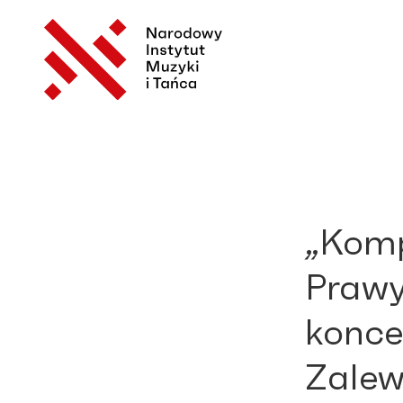
„Komp
Prawy
konce
Zalew