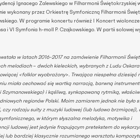
dencji Ignacego Zalewskiego w Filharmonii Świętokrzyskiej 
ie wykonany przez Orkiestrę Symfoniczną Filharmonii Święt
wskiego. W programie koncertu również I Koncert wioloncze
nsa i VI Symfonia h-moll P. Czajkowskiego. W partii solowej w
stała w latach 2016-2017 na zamówienie Filharmonii Święto
zech melodiach
–
dwóch kieleckich, wybranych z Ludu Oskara
anowiącej <folklor wyobrażony
>
. Trwająca niespełna dziesięć 
iu miała cechować się wartką narracją, barwną instrument
i Szymanowskiego) i kąśliwą, synkopowaną rytmiką, właści
udniowych regionów Polski. Moim zamiarem jednak nie było s
ej, czy rodzaju suity z muzyki ludowej (lub ludowo brzmiącej), 
ymfonicznego, w którym słyszalna melodyka, motywika i
ncji ludowej jest jedynie frapującym pretekstem do wykorzy
iej lub bardziej klasycznie rozumianego warsztatu kompozyto