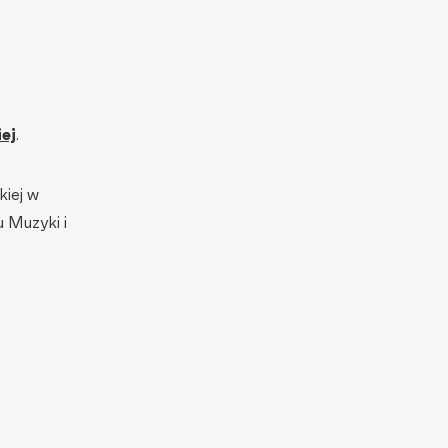
ej
.
iej w
 Muzyki i