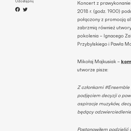
Udostępnij
Koncert z prawykonaniem
2018 r. (godz. 19.00) po
połączony z promocją 
zabrzmią również utwory
pokolenia – Ignacego Za
Przybylskiego i Pawła Ma
Mikołaj Majkusiak –
kom
utworze pisze:
Z członkami #Ensemble 
podjęciem decyzji o pow
aspiracje muzyków, dec
będący odzwierciedlenie
Postanowiłem podzielić 