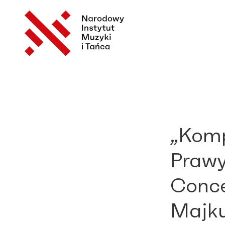
„Komp
Prawy
Conce
Majku