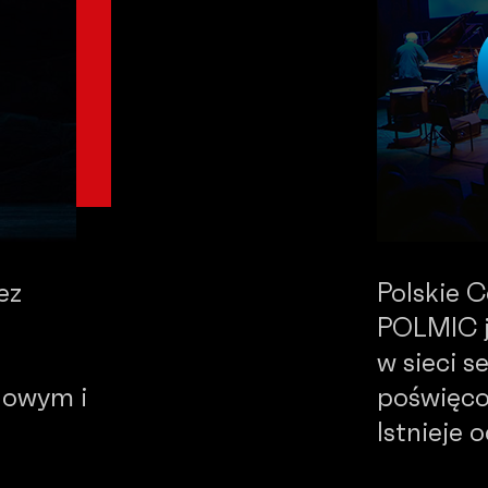
ez
Polskie 
POLMIC j
w sieci 
dowym i
poświęco
Istnieje 