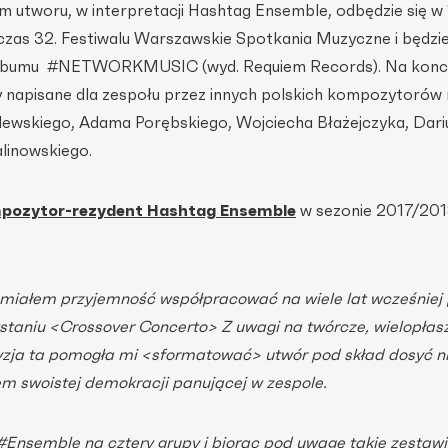
 utworu, w interpretacji Hashtag Ensemble, odbędzie się w
dczas 32. Festiwalu Warszawskie Spotkania Muzyczne i będzi
albumu #NETWORKMUSIC (wyd. Requiem Records). Na konc
 napisane dla zespołu przez innych polskich kompozytorów
lewskiego, Adama Porębskiego, Wojciecha Błażejczyka, Dari
linowskiego.
pozytor-rezydent Hashtag Ensemble
w sezonie 2017/201
miałem przyjemność współpracować na wiele lat wcześniej
staniu <Crossover Concerto> Z uwagi na twórcze, wielopła
yzja ta pomogła mi <sformatować> utwór pod skład dosyć n
m swoistej demokracji panującej w zespole.
#Ensemble na cztery grupy i biorąc pod uwagę takie zestawi