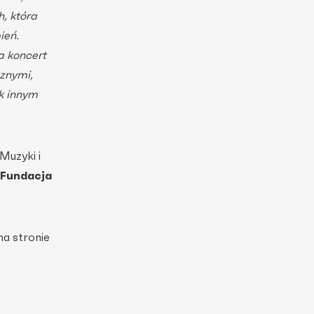
, która
ień.
a koncert
cznymi,
k innym
Muzyki i
 Fundacja
na stronie