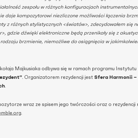
iałalność zespołu w różnych konfiguracjach instrumentalnych
ie daje kompozytorowi niezliczone możliwości łączenia brzm
ty z różnych stylistycznych <światów>, zdecydowałem się n
>, gdzie dźwięki elektroniczne będą przenikały się z akusty
rodzaju brzmienie, niemożliwe do osiągnięcia w jakimkolwie
ołaja Majkusiaka odbywa się w ramach programu Instytutu 
ezydent”
. Organizatorem rezydencji jest
Sfera Harmonii –
ch
.
ozytorze wraz ze spisem jego twórczości oraz o rezydencji 
emble.org
.