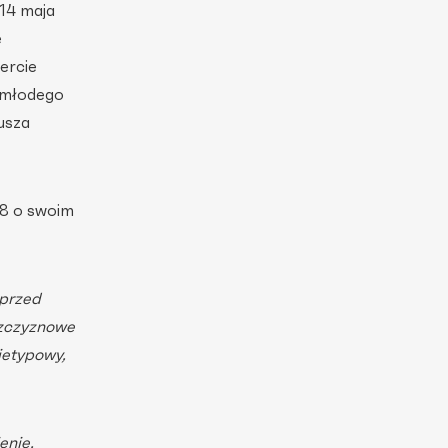
 14 maja
e
ercie
 młodego
usza
8 o swoim
 przed
szczyznowe
ietypowy,
enie,