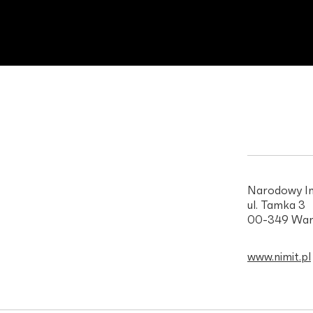
Narodowy In
ul. Tamka 3
00-349 War
www.nimit.pl