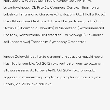
Narodowa w Warszawie, Studio Koncertowe PR im. W.
Lutosławskiego, ICE Kraków Congress Centre, Filharmonia
Lubelska, Filharmonia Gorzowska) w Japonii (ALTI Hall w Kioto),
Rosji (Narodowe Centrum Sztuki w Niżnym Nowogrodzie), na
Ukrainie (Filharmonia Lwowska) w Niemczech (Katharinensaal
Rostock, Konzerthaus Hinterzarten) i w Norwegii (Olavshallen –
sali koncertowej Trondheim Symphony Orchestra).
Ignacy Zalewski jest także dyrygentem zespołu muzyki nowej
Hashtag Ensemble. Od 2012 roku jest członkiem zwyczajnym
Stowarzyszenia Autorów ZAiKS. Od 2014 roku prowadzi
zajęcia z instrumentacji i czytania partytur na macierzystej
uczelni, od 2015 jako adiunkt.