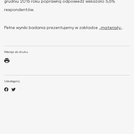
grudniu 2015 roku poprawną odpowiedź wskazało 5,6%
respondentów.
Pełne wyniki badania prezentujemy w zakładce „
materiały
„.
Wersja do druku
Udostępnij