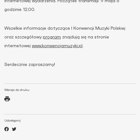
internetowej wydarzenia. Początek transmisji: 9 maja o
godzinie 12.00.
Wszelkie informacje dotyczące I Konwencji Muzyki Polskiej
oraz szczegółowy
program
znajdują się na stronie
internetowej
www.konwencjamuzyki.pl
.
Serdecznie zapraszamy!
Wersja do druku
Udostępnij