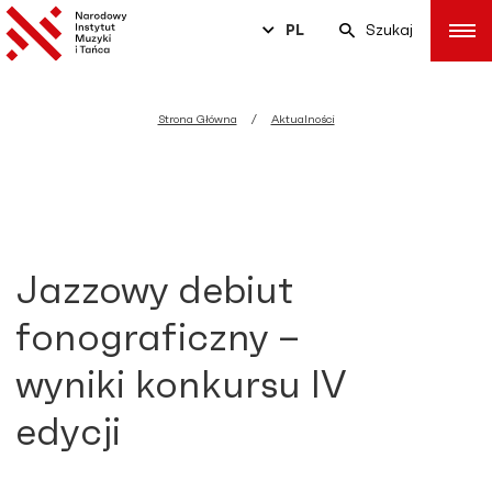
PL
Szukaj
Strona Główna
Aktualności
Jazzowy debiut
fonograficzny –
wyniki konkursu IV
edycji