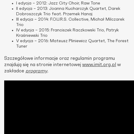
I edycja – 2012: Jazz City Choir, Raw Tone
II edycja – 2013: Joanna Kucharczyk Quartet, Darek
Dobroszczyk Trio feat. Przemek Hanaj
III edycja – 2014: F.O.U.R.S. Collective, Michał Milczarek
Trio
IV edycja – 2015: Franciszek Raczkowski Trio, Patryk
Kraśniewski Trio
V edycja – 2016: Mateusz Pliniewicz Quartet, The Forest
Tuner
Szczegółowe informacje oraz regulamin programu
znajdują się na stronie internetowej
www.imit.org.pl
w
zakładce
programy
.