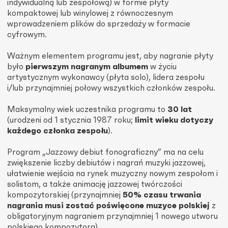
indywidualną lub zespołową) w formie płyty
kompaktowej lub winylowej z równoczesnym
wprowadzeniem plików do sprzedaży w formacie
cyfrowym.
Ważnym elementem programu jest, aby nagranie płyty
było
pierwszym nagranym albumem
w życiu
artystycznym wykonawcy (płyta solo), lidera zespołu
i/lub przynajmniej połowy wszystkich członków zespołu.
Maksymalny wiek uczestnika programu to
30 lat
(urodzeni od 1 stycznia 1987 roku;
limit wieku dotyczy
każdego członka zespołu
).
Program „Jazzowy debiut fonograficzny” ma na celu
zwiększenie liczby debiutów i nagrań muzyki jazzowej,
ułatwienie wejścia na rynek muzyczny nowym zespołom i
solistom, a także animację jazzowej twórczości
kompozytorskiej (przynajmniej
50% czasu trwania
nagrania musi zostać poświęcone muzyce polskiej
z
obligatoryjnym nagraniem przynajmniej 1 nowego utworu
polskiego kompozytora).