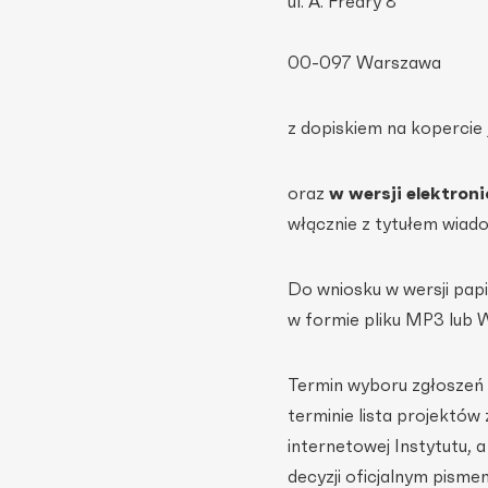
ul. A. Fredry 8
00-097 Warszawa
z dopiskiem na kopercie
oraz
w wersji elektroni
włącznie z tytułem wiad
Do wniosku w wersji pap
w formie pliku MP3 lub 
Termin wyboru zgłoszeń p
terminie lista projektów
internetowej Instytutu,
decyzji oficjalnym pisme