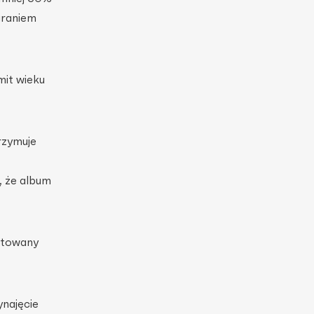
graniem
mit wieku
rzymuje
 że album
ntowany
najęcie