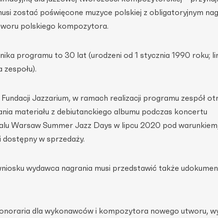
musi zostać poświęcone muzyce polskiej z obligatoryjnym na
tworu polskiego kompozytora.
ka programu to 30 lat (urodzeni od 1 stycznia 1990 roku; li
 zespołu).
 Fundacji Jazzarium, w ramach realizacji programu zespół ot
nia materiału z debiutanckiego albumu podczas koncertu
alu Warsaw Summer Jazz Days w lipcu 2020 pod warunkiem,
 dostępny w sprzedaży.
niosku wydawca nagrania musi przedstawić także udokume
honoraria dla wykonawców i kompozytora nowego utworu, wy