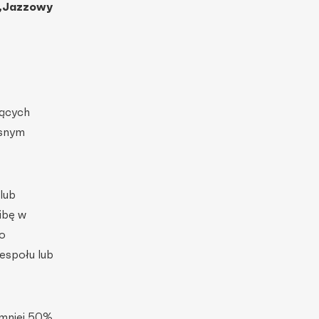
„Jazzowy
jących
esnym
lub
ibę w
o
espołu lub
jmniej 50%