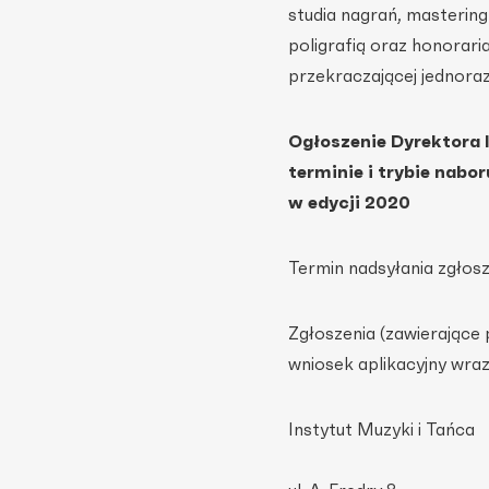
studia nagrań, mastering
poligrafią oraz honorar
przekraczającej jednor
Ogłoszenie Dyrektora I
terminie i trybie nab
w
edycji 2020
Termin nadsyłania zgłos
Zgłoszenia (zawierając
wniosek aplikacyjny wraz
Instytut Muzyki i Tańca