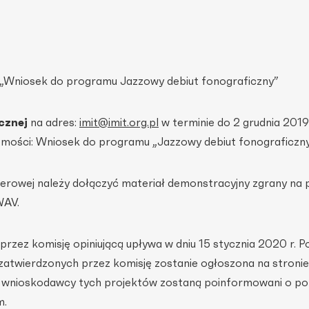
 „Wniosek do programu Jazzowy debiut fonograficzny”
cznej
na adres:
imit@imit.org.pl
w terminie do 2 grudnia 2019
omości: Wniosek do programu „Jazzowy debiut fonograficzny
ierowej należy dołączyć materiał demonstracyjny zgrany na 
WAV.
rzez komisję opiniującą upływa w dniu 15 stycznia 2020 r. P
 zatwierdzonych przez komisję zostanie ogłoszona na stronie
 a wnioskodawcy tych projektów zostaną poinformowani o po
m.