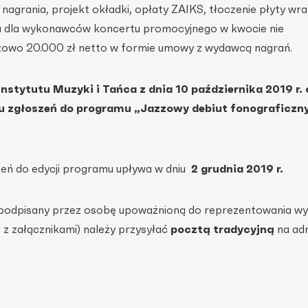
 nagrania, projekt okładki, opłaty ZAIKS, tłoczenie płyty wra
ia dla wykonawców koncertu promocyjnego w kwocie nie
azowo 20.000 zł netto w formie umowy z wydawcą nagrań.
nstytutu Muzyki i Tańca z dnia 10 października 2019 r.
oru zgłoszeń do programu „Jazzowy debiut fonograficzn
zeń do edycji programu upływa w dniu
2 grudnia
2019 r.
e podpisany przez osobę upoważnioną do reprezentowania w
 z załącznikami) należy przysyłać
pocztą tradycyjną
na adr