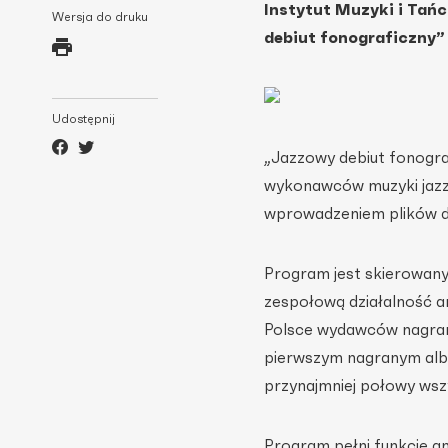
Instytut Muzyki i Tań
Wersja do druku
debiut fonograficzny
Udostępnij
„Jazzowy debiut fonogra
wykonawców muzyki jazz
wprowadzeniem plików d
Program jest skierowany
zespołową działalność a
Polsce wydawców nagrań
pierwszym nagranym albu
przynajmniej połowy wsz
Program pełni funkcję a