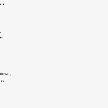
z z
o
y”
ydawcy
es: