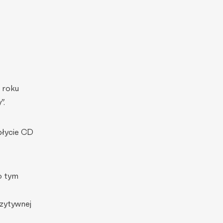
 roku
”.
płycie CD
o tym
zytywnej