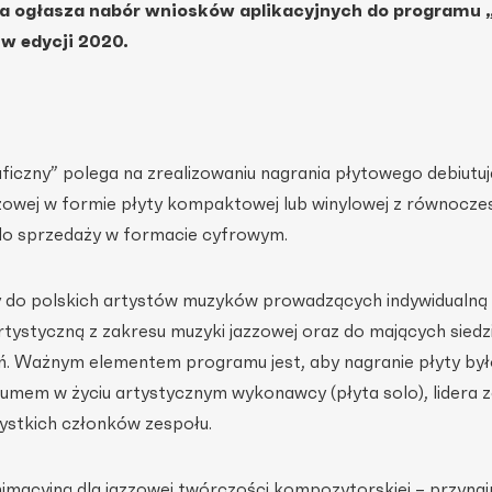
ca ogłasza nabór wniosków aplikacyjnych
do programu 
”
w edycji 2020.
ficzny” polega na zrealizowaniu nagrania płytowego debiutu
owej w formie płyty kompaktowej lub winylowej z równocz
o sprzedaży w formacie cyfrowym.
 do polskich artystów muzyków prowadzących indywidualną 
rtystyczną z zakresu muzyki jazzowej oraz do mających siedz
. Ważnym elementem programu jest, aby nagranie płyty był
mem w życiu artystycznym wykonawcy (płyta solo), lidera z
ystkich członków zespołu.
nimacyjną dla jazzowej twórczości kompozytorskiej – przyna