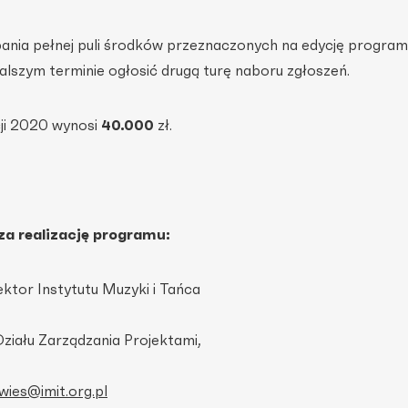
nia pełnej puli środków przeznaczonych na edycję program
lszym terminie ogłosić drugą turę naboru zgłoszeń.
ji 2020 wynosi
40.000
zł.
za realizację programu:
ektor Instytutu Muzyki i Tańca
Działu Zarządzania Projektami,
swies@imit.org.pl