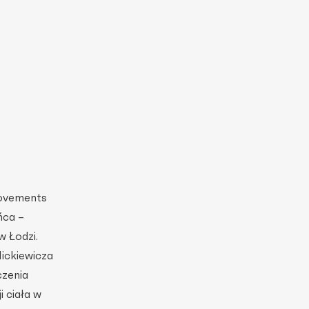
Movements
ńca –
w Łodzi.
Mickiewicza
czenia
 ciała w