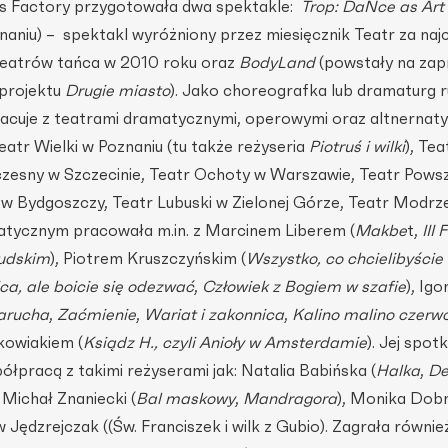
 Factory przygotowała dwa spektakle:
Trop: DaNce as Art
naniu) – spektakl wyróżniony przez miesięcznik Teatr za naj
teatrów tańca w 2010 roku oraz
BodyLand
(powstały na zap
 projektu
Drugie miasto
). Jako choreografka lub dramaturg 
acuje z teatrami dramatycznymi, operowymi oraz altnernat
eatr Wielki w Poznaniu (tu także reżyseria
Piotruś i wilki
), Tea
zesny w Szczecinie, Teatr Ochoty w Warszawie, Teatr Pows
 Bydgoszczy, Teatr Lubuski w Zielonej Górze, Teatr Modrze
atycznym pracowała m.in. z Marcinem Liberem (
Makbe
t,
III 
sudskim
), Piotrem Kruszczyńskim (
Wszystko, co chcielibyście
ca, ale boicie się odezwać
,
Człowiek z Bogiem w szafie
), Ig
arucha
,
Zaćmienie
,
Wariat i zakonnica
,
Kalino malino czerw
kowiakiem (
Ksiądz H., czyli Anioły w Amsterdamie
). Jej spot
pracą z takimi reżyserami jak: Natalia Babińska (
Halka
,
De
, Michał Znaniecki (
Bal maskowy
,
Mandragora
), Monika Dob
w Jędzrejczak ((Św. Franciszek i wilk z Gubio). Zagrała równie