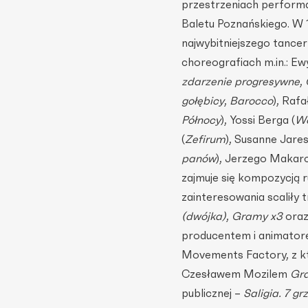
przestrzeniach performa
Baletu Poznańskiego. W 
najwybitniejszego tance
choreografiach m.in.: Ew
zdarzenie progresywne
,
gołębicy
,
Barocco
), Raf
Północy
), Yossi Berga (
Wo
(
Zefirum
), Susanne Jares
panów
), Jerzego Makar
zajmuje się kompozycją r
zainteresowania scaliły 
(dwójka)
,
Gramy x3
ora
producentem i animator
Movements Factory, z kt
Czesławem Mozilem
Gr
publicznej –
Saligia. 7 g