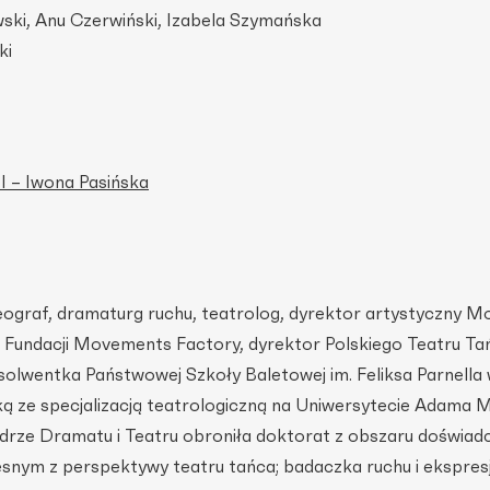
wski, Anu Czerwiński, Izabela Szymańska
ki
II – Iwona Pasińska
ograf, dramaturg ruchu, teatrolog, dyrektor artystyczny 
l Fundacji Movements Factory, dyrektor Polskiego Teatru Ta
olwentka Państwowej Szkoły Baletowej im. Feliksa Parnella 
ką ze specjalizacją teatrologiczną na Uniwersytecie Adama 
edrze Dramatu i Teatru obroniła doktorat z obszaru doświad
snym z perspektywy teatru tańca; badaczka ruchu i ekspresji