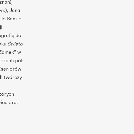
oznań),
eta
), Jana
llo Sanzio
i
grafię do
roku
Święto
 Zamek” w
rzech pól:
 (seniorów
ch twórczy
tórych
ańca oraz