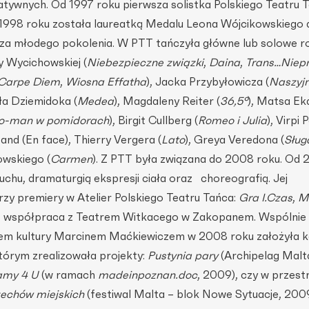
tywnych. Od 1997 roku pierwsza solistka Polskiego Teatru 
1998 roku została laureatką Medalu Leona Wójcikowskiego 
rza młodego pokolenia. W PTT tańczyła główne lub solowe r
y Wycichowskiej (
Niebezpieczne związki
,
Daina
,
Trans…Niep
Carpe Diem
,
Wiosna Effatha
), Jacka Przybyłowicza (
Naszyjn
ała Dziemidoka (
Medea
), Magdaleny Reiter (
36,5°
), Matsa Eka
-man w pomidorach
), Birgit Cullberg (
Romeo i Julia
), Virpi
and (En face), Thierry Vergera (
Lato
), Greya Veredona (
Sług
owskiego (
Carmen
). Z PTT była związana do 2008 roku. Od
uchu, dramaturgią ekspresji ciała oraz choreografią. Jej
trzy premiery w Atelier Polskiego Teatru Tańca:
Gra I.Czas
,
M
z współpraca z Teatrem Witkacego w Zakopanem. Wspólnie 
em kultury Marcinem Maćkiewiczem w 2008 roku założyła 
órym zrealizowała projekty:
Pustynia pary
(Archipelag Malt
amy 4 U
(w ramach
madeinpoznan.doc
, 2009), czy w przest
rzechów miejskich
(festiwal Malta – blok Nowe Sytuacje, 200