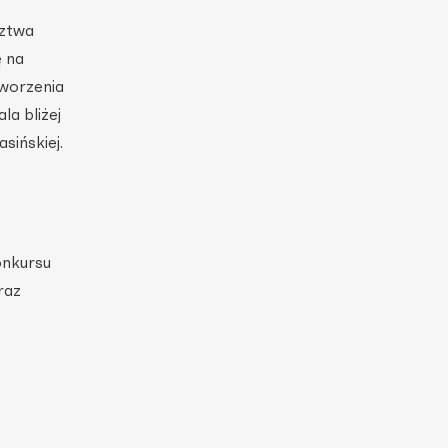
dztwa
ę na
tworzenia
la bliżej
sińskiej.
onkursu
raz