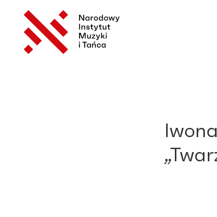
Iwona
„Twar