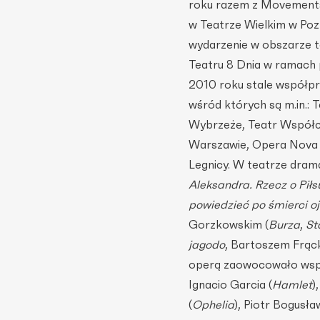
roku razem z Movements
w Teatrze Wielkim w Poz
wydarzenie w obszarze 
Teatru 8 Dnia w ramach
2010 roku stale współpr
wśród których są m.in.: T
Wybrzeże, Teatr Współc
Warszawie, Opera Nova w
Legnicy. W teatrze dram
Aleksandra. Rzecz o Pił
powiedzieć po śmierci oj
Gorzkowskim (
Burza
,
St
jagodo
, Bartoszem Frąc
operą zaowocowało współ
Ignacio Garcia (
Hamlet
)
(
Ophelia
), Piotr Bogusła