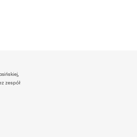
sińskiej,
ez zespół