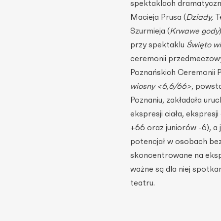
spektaklach dramatyczny
Macieja Prusa (
Dziady,
Te
Szurmieja (
Krwawe gody
przy spektaklu
Święto w
ceremonii przedmeczowy
Poznańskich Ceremonii P
wiosny <6,6/66>
, powst
Poznaniu, zakładała uru
ekspresji ciała, ekspresj
+66 oraz juniorów -6), 
potencjał w osobach bez
skoncentrowane na ekspr
ważne są dla niej spotk
teatru.