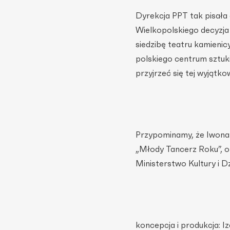
Dyrekcja PPT tak pisała
Wielkopolskiego decyzja
siedzibę teatru kamienic
polskiego centrum sztuki
przyjrzeć się tej wyjątko
Przypominamy, że Iwona 
„Młody Tancerz Roku”, o
Ministerstwo Kultury i 
koncepcja i produkcja: I