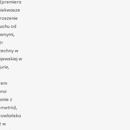
(premiera
ciekwasze
roszenie
ruchu od
ywnymi,
tr
zechny w
jewskiej w
Furie
,
orem
ona
kanie z
metrio
),
rowlańska
ż w