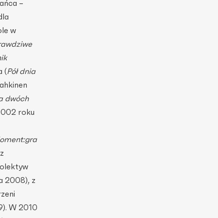
Tańca –
dla
ole w
rawdziwe
ik
 (
Pół dnia
 Pahkinen
a dwóch
 2002 roku
oment:gra
z
kolektyw
a 2008), z
rzeni
9). W 2010