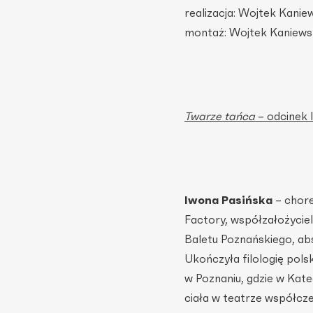
realizacja: Wojtek Kanie
montaż: Wojtek Kaniews
Twarze tańca
– odcinek 
Iwona Pasińska
– chore
Factory, współzałożycie
Baletu Poznańskiego, abs
Ukończyła filologię pols
w Poznaniu, gdzie w Kat
ciała w teatrze współcze