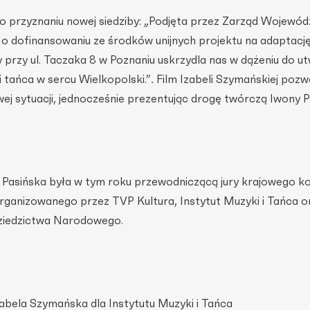
 o przyznaniu nowej siedziby: „Podjęta przez Zarząd Wojewó
 o dofinansowaniu ze środków unijnych projektu na adaptacj
y przy ul. Taczaka 8 w Poznaniu uskrzydla nas w dążeniu do u
 tańca w sercu Wielkopolski.”
.
Film Izabeli Szymańskiej pozwa
wej sytuacji, jednocześnie prezentując drogę twórczą Iwony Pa
Pasińska była w tym roku przewodniczącą jury krajowego k
rganizowanego przez TVP Kultura, Instytut Muzyki i Tańca o
Dziedzictwa Narodowego.
zabela Szymańska dla Instytutu Muzyki i Tańca