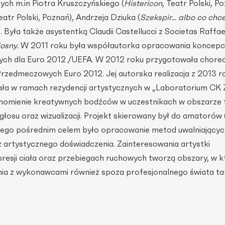
ch m.in Piotra Kruszczyńskiego (
Histericon
, Teatr Polski, P
atr Polski, Poznań), Andrzeja Dziuka (
Szekspir… albo co chc
). Była także asystentką Claudii Castellucci z Societas Raffae
iosny.
W 2011 roku była współautorka opracowania koncepcj
ch dla Euro 2012 /UEFA. W 2012 roku przygotowała choreo
rzedmeczowych Euro 2012. Jej autorska realizacja z 2013 
ała w ramach rezydencji artystycznych w „Laboratorium CK
chomienie kreatywnych bodźców w uczestnikach w obszarze t
i głosu oraz wizualizacji. Projekt skierowany był do amatorów
a jego pośrednim celem było opracowanie metod uwalniający
 artystycznego doświadczenia. Zainteresowania artystki
esji ciała oraz przebiegach ruchowych tworzą obszary, w k
ania z wykonawcami również spoza profesjonalnego świata t