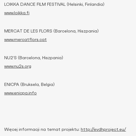
LOIKKA DANCE FILM FESTIVAL (Helsinki, Finlandia)
www.loikka.fi
MERCAT DE LES FLORS (Barcelona, Hiszpania)
www.mercatflors.cat
NU2’S (Barcelona, Hiszpania)
www.nu2s.org
ENICPA (Bruksela, Belgia)
www.enicpa.info
Więcej informacji na temat projektu:
http://evdhproject.eu/