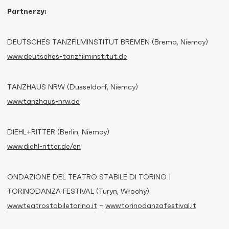
Partnerzy:
DEUTSCHES TANZFILMINSTITUT BREMEN (Brema, Niemcy)
www.deutsches-tanzfilminstitut.de
TANZHAUS NRW (Dusseldorf, Niemcy)
www.tanzhaus-nrw.de
DIEHL+RITTER (Berlin, Niemcy)
www.diehl-ritter.de/en
ONDAZIONE DEL TEATRO STABILE DI TORINO |
TORINODANZA FESTIVAL (Turyn, Włochy)
www.teatrostabiletorino.it
–
www.torinodanzafestival.it