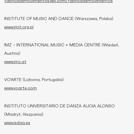
fabricademovimentos.wix.com/fabricademovimentos
INSTITUTE OF MUSIC AND DANCE (Warszawa, Polska)
www.imit.org.pl
IMZ – INTERNATIONAL MUSIC + MEDIA CENTRE (Wiedeń,
Austria)
www.imz.at
VO’ARTE (Lizbona, Portugalia)
www.voarte.com
INSTITUTO UNIVERSITARIO DE DANZA ALICIA ALONSO
(Madryt, Hiszpania)
www.isdaa.es