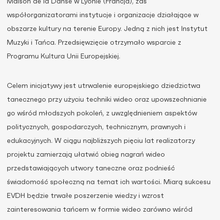
Maison de la Danse w Lyonie (Francja), zaś
współorganizatorami instytucje i organizacje działające w
obszarze kultury na terenie Europy. Jedną z nich jest Instytut
Muzyki i Tańca. Przedsięwzięcie otrzymało wsparcie z
Programu Kultura Unii Europejskiej.
Celem inicjatywy jest utrwalenie europejskiego dziedzictwa
tanecznego przy użyciu techniki wideo oraz upowszechnianie
go wśród młodszych pokoleń, z uwzględnieniem aspektów
politycznych, gospodarczych, technicznym, prawnych i
edukacyjnych. W ciągu najbliższych pięciu lat realizatorzy
projektu zamierzają ułatwić obieg nagrań wideo
przedstawiających utwory taneczne oraz podnieść
świadomość społeczną na temat ich wartości. Miarą sukcesu
EVDH będzie trwałe poszerzenie wiedzy i wzrost
zainteresowania tańcem w formie wideo zarówno wśród