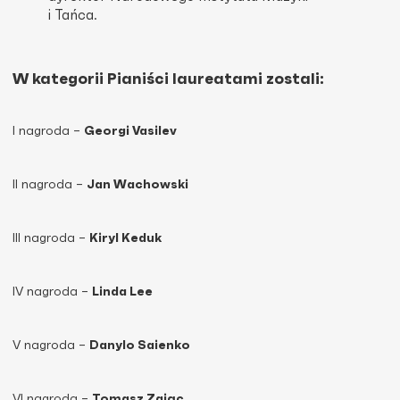
i Tańca.
W kategorii Pianiści laureatami zostali:
I nagroda –
Georgi Vasilev
II nagroda –
Jan Wachowski
III nagroda –
Kiryl Keduk
IV nagroda –
Linda Lee
V nagroda –
Danylo Saienko
VI nagroda –
Tomasz Zając