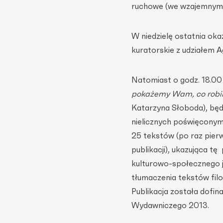
ruchowe (we wzajemnym w
W niedzielę ostatnia oka
kuratorskie z udziałem 
Natomiast o godz. 18.00
pokażemy Wam, co robim
Katarzyna Słoboda), będ
nielicznych poświęconym
25 tekstów (po raz pier
publikacji), ukazująca 
kulturowo-społecznego j
tłumaczenia tekstów fil
Publikacja została dofi
Wydawniczego 2013.