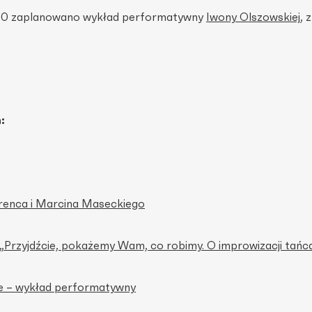
9.00 zaplanowano wykład performatywny
Iwony Olszowskiej
, 
:
renca i Marcina Maseckiego
 „Przyjdźcie, pokażemy Wam, co robimy. O improwizacji tańc
ie – wykład performatywny