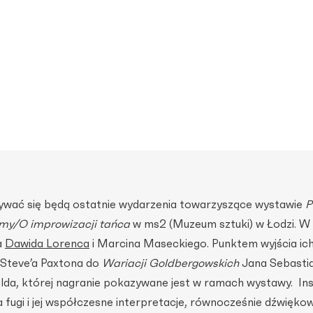
bywać się będą ostatnie wydarzenia towarzyszące wystawie
P
my/O improwizacji tańca
w ms2 (Muzeum sztuki) w Łodzi. W
a
Dawida Lorenca
i Marcina Maseckiego. Punktem wyjścia ic
 Steve’a Paxtona do
Wariacji Goldbergowskich
Jana Sebasti
da, której nagranie pokazywane jest w ramach wystawy. Insp
 fugi i jej współczesne interpretacje, równocześnie dźwiękow