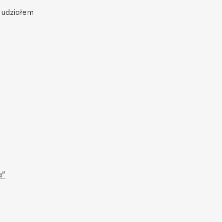
z udziałem
a”