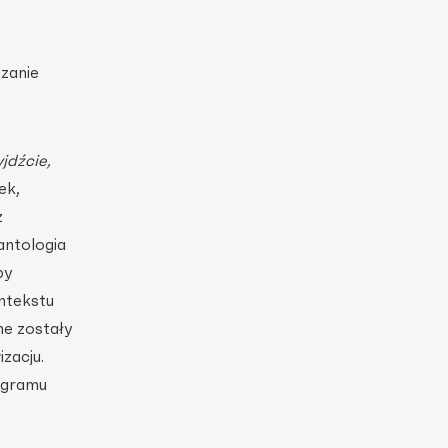
dzanie
yjdźcie,
ek,
z
antologia
by
ntekstu
e zostały
zacju.
ogramu