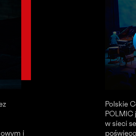
ez
Polskie 
POLMIC j
w sieci 
dowym i
poświęco