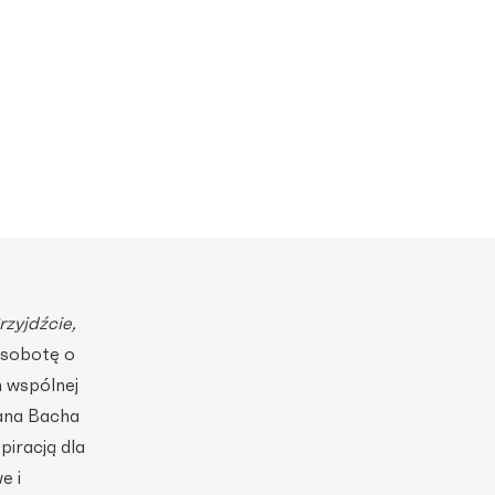
rzyjdźcie,
 sobotę o
h wspólnej
ana Bacha
iracją dla
e i