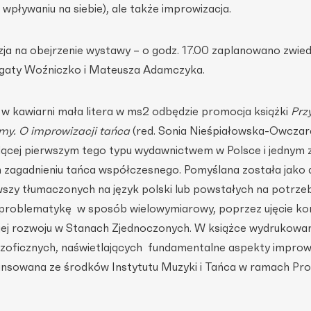
pływaniu na siebie), ale także improwizacja.
zja na obejrzenie wystawy – o godz. 17.00 zaplanowano zwie
Agaty Woźniczko i Mateusza Adamczyka.
 w kawiarni mała litera w ms2 odbędzie promocja książki
Prz
y. O improwizacji tańca
(red. Sonia Nieśpiałowska-Owczar
ącej pierwszym tego typu wydawnictwem w Polsce i jednym 
 zagadnieniu tańca współczesnego. Pomyślana została jako 
wszy tłumaczonych na język polski lub powstałych na potrze
tę problematykę w sposób wielowymiarowy, poprzez ujęcie ko
ej rozwoju w Stanach Zjednoczonych. W książce wydrukowan
ozoficznych, naświetlających fundamentalne aspekty improwi
nansowana ze środków Instytutu Muzyki i Tańca w ramach Pr