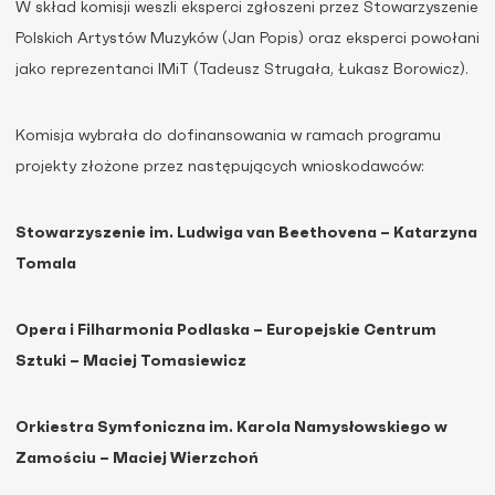
W skład komisji weszli eksperci zgłoszeni przez Stowarzyszenie
Polskich Artystów Muzyków (Jan Popis) oraz eksperci powołani
jako reprezentanci IMiT (Tadeusz Strugała, Łukasz Borowicz).
Komisja wybrała do dofinansowania w ramach programu
projekty złożone przez następujących wnioskodawców:
Stowarzyszenie im. Ludwiga van Beethovena – Katarzyna
Tomala
Opera i Filharmonia Podlaska – Europejskie Centrum
Sztuki – Maciej Tomasiewicz
Orkiestra Symfoniczna im. Karola Namysłowskiego w
Zamościu – Maciej Wierzchoń