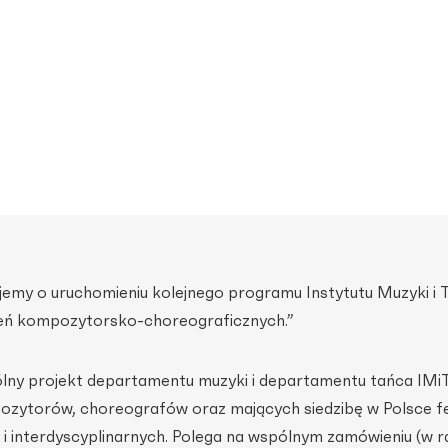
jemy o uruchomieniu kolejnego programu Instytutu Muzyki i 
eń kompozytorsko-choreograficznych.”
lny projekt departamentu muzyki i departamentu tańca IMi
ozytorów, choreografów oraz mających siedzibę w Polsce fe
i interdyscyplinarnych. Polega na wspólnym zamówieniu (w 