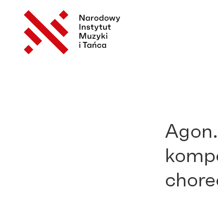
Agon.
kompo
chore