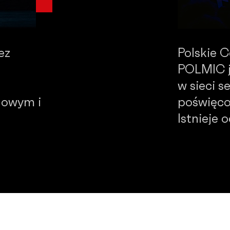
ez
Polskie 
POLMIC j
w sieci 
dowym i
poświęco
Istnieje 