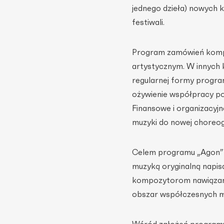
jednego dzieła) nowych
festiwali.
Program zamówień kompo
artystycznym. W innych k
regularnej formy progr
ożywienie współpracy p
Finansowe i organizacyjn
muzyki do nowej choreogr
Celem programu „Agon” je
muzyką oryginalną napi
kompozytorom nawiązani
obszar współczesnych m