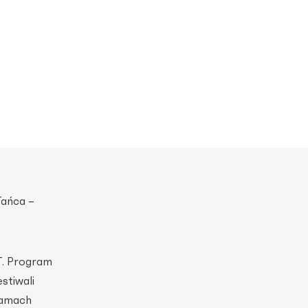
Tańca –
T. Program
stiwali
ramach