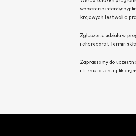
Wśród założeń programu 
wspieranie interdyscypl
krajowych festiwali o p
Zgłoszenie udziału w pro
i choreograf. Termin sk
Zapraszamy do uczestni
i formularzem aplikacyj