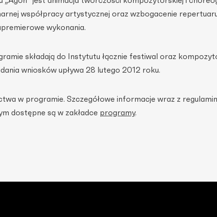
„Agon” jest animacja twórczości kompozytorskiej i choreog
inarnej współpracy artystycznej oraz wzbogacenie repertuar
rapremierowe wykonania.
gramie składają do Instytutu łącznie festiwal oraz kompozyt
ładania wniosków upływa 28 lutego 2012 roku.
ctwa w programie. Szczegółowe informacje wraz z regulami
nym dostępne są w zakładce
programy
.