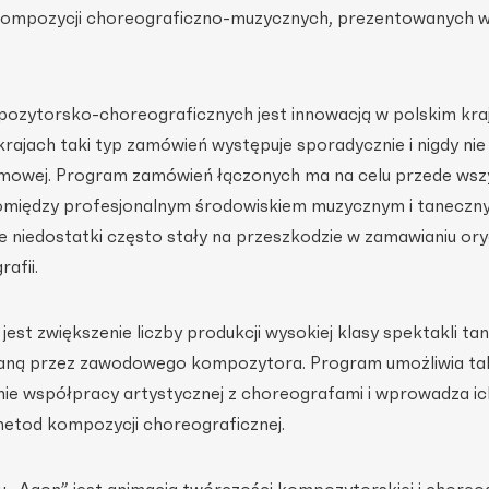
 kompozycji choreograficzno-muzycznych, prezentowanych 
zytorsko-choreograficznych jest innowacją w polskim kra
rajach taki typ zamówień występuje sporadycznie i nigdy nie 
amowej. Program zamówień łączonych ma na celu przede wsz
omiędzy profesjonalnym środowiskiem muzycznym i taneczn
e niedostatki często stały na przeszkodzie w zamawianiu ory
afii.
st zwiększenie liczby produkcji wysokiej klasy spektakli ta
saną przez zawodowego kompozytora. Program umożliwia ta
e współpracy artystycznej z choreografami i wprowadza ic
etod kompozycji choreograficznej.