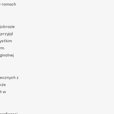
w ramach
jobrazie
przyjął
ystkim
ym.
ginalnej
necznych z
kże
h w